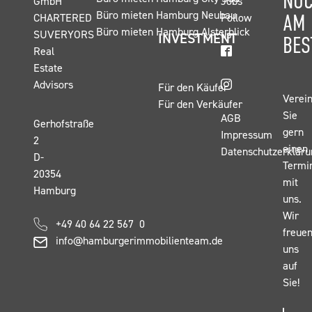
NO
GmbH
Jobs
Büro mieten Hamburg Neubau
AM
CHARTERED
Follow
Büro mieten Hamburg Alsterblick
SUVERYORS
us
INVESTMENT
BES
Real
Estate
Advisors
Für den Käufer
Verei
Für den Verkäufer
Sie
AGB
Gerhofstraße
gern
Impressum
2
einen
Datenschutzerkläru
D-
Termi
20354
mit
Hamburg
uns.
Wir
+49 40 64 22 567 0
freue
info@hamburgerimmobilienteam.de
uns
auf
Sie!