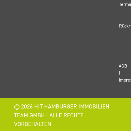
Termi
Rückr
AGB
I
Impre
©
2026 HIT HAMBURGER IMMOBILIEN
TEAM GMBH I ALLE RECHTE
VORBEHALTEN