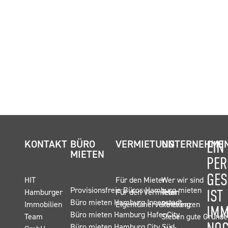
EIN
KONTAKT
BÜRO
VERMIETUNG
UNTERNEHME
MIETEN
PER
GES
HIT
Für den Mieter
Wer wir sind
Provisionsfreie Büros Hamburg mieten
IST
Hamburger
Für den Vermieter
Team
Büro mieten Hamburg Innenstadt
Immobilien
Eigentümervertretung
Referenzen
IM
Büro mieten Hamburg HafenCity
Team
Sieben gute Gründe
Büro mieten Hamburg City Süd