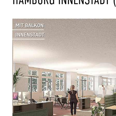
MIT BALKON
INNENSTADT