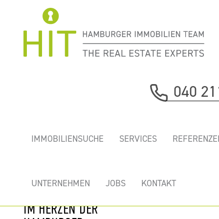
Immobilie davor
040 21
nächste Immobilie
"FLÜGGERHÖFE-
IMMOBILIENSUCHE
SERVICES
REFERENZE
FLEETHAUS" -
BESONDERE
REPRÄSENTATIVE
UNTERNEHMEN
JOBS
KONTAKT
NEUBAUBÜROS
IM HERZEN DER