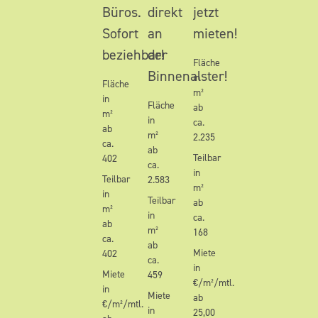
Büros.
direkt
jetzt
Sofort
an
mieten!
beziehbar!
der
Fläche
Binnenalster!
in
Fläche
m²
in
Fläche
ab
m²
in
ca.
ab
m²
2.235
ca.
ab
Teilbar
402
ca.
in
Teilbar
2.583
m²
in
Teilbar
ab
m²
in
ca.
ab
m²
168
ca.
ab
Miete
402
ca.
in
Miete
459
€/m²/mtl.
in
Miete
ab
€/m²/mtl.
in
25,00