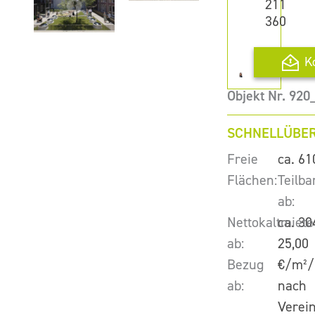
211
360
K
Objekt Nr. 920
SCHNELLÜBER
Freie
ca. 61
Flächen:
Teilba
ab:
Nettokaltmiete
ca. 30
ab:
25,00
Bezug
€/m²/
ab:
nach
Verei