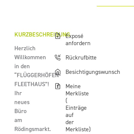
KURZBESCHREIBUNG
Exposé
anfordern
Herzlich
Willkommen
Rückrufbitte
in den
Besichtigungswunsch
“FLÜGGERHÖFEN-
FLEETHAUS”!
Meine
Ihr
Merkliste
(
neues
Einträge
Büro
auf
am
der
Rödingsmarkt.
Merkliste)