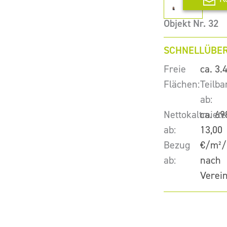
Objekt Nr. 32
SCHNELLÜBER
Freie
ca. 3.
Flächen:
Teilba
ab:
Nettokaltmiete
ca. 69
ab:
13,00
Bezug
€/m²/
ab:
nach
Verei