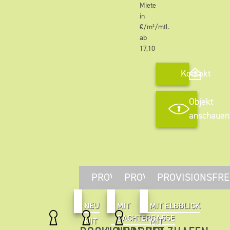
Miete
in
€/m²/mtl.
ab
17,10
Kontakt
Objekt
anschauen
PROVISIONSFREI
PROVISIONSFREI
PROVISIONSFRE
NEU
MIT
MIT ELBBLICK
DACHTERRASSE
MIT
MIT