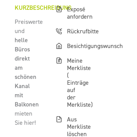
KURZBESCHREIBUNG
Exposé
anfordern
Preiswerte
und
Rückrufbitte
helle
Besichtigungswunsch
Büros
direkt
Meine
am
Merkliste
(
schönen
Einträge
Kanal
auf
mit
der
Balkonen
Merkliste)
mieten
Aus
Sie hier!
Merkliste
löschen