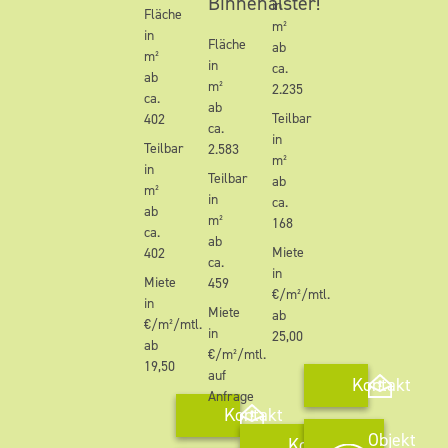
Binnenalster!
in
Fläche
m²
in
Fläche
ab
m²
in
ca.
ab
m²
2.235
ca.
ab
Teilbar
402
ca.
in
Teilbar
2.583
m²
in
Teilbar
ab
m²
in
ca.
ab
m²
168
ca.
ab
Miete
402
ca.
in
Miete
459
€/m²/mtl.
in
Miete
ab
€/m²/mtl.
in
25,00
ab
€/m²/mtl.
19,50
auf
Kontakt
Anfrage
Kontakt
Objekt
Kontakt