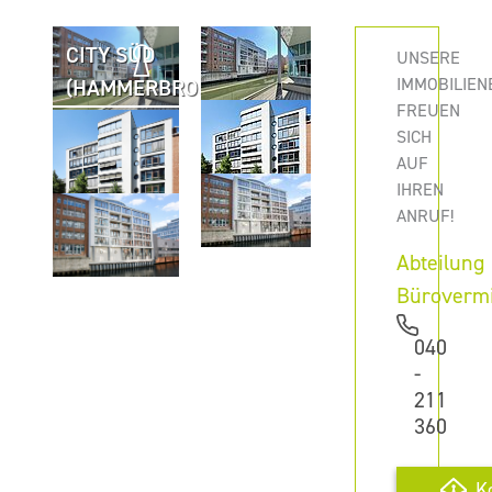
CITY SÜD
UNSERE
IMMOBILIEN
(HAMMERBROOK)
FREUEN
SICH
AUF
IHREN
ANRUF!
Abteilung
Büroverm
040
-
211
360
K