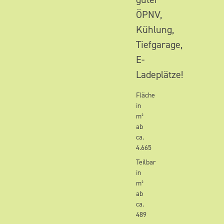
ÖPNV,
Kühlung,
Tiefgarage,
E-
Ladeplätze!
Fläche
in
m²
ab
ca.
4.665
Teilbar
in
m²
ab
ca.
489