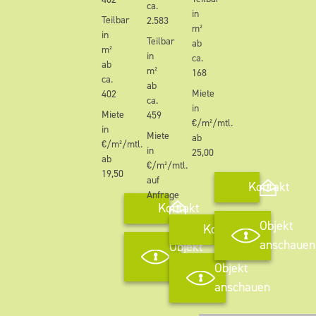
402
ca.
in
Teilbar
2.583
m²
in
Teilbar
ab
m²
in
ca.
ab
m²
168
ca.
ab
Miete
402
ca.
in
Miete
459
€/m²/mtl.
in
Miete
ab
€/m²/mtl.
in
25,00
ab
€/m²/mtl.
19,50
auf
Kontakt
Anfrage
Kontakt
Objekt
Kontakt
anschauen
Objekt
anschauen
Objekt
anschauen