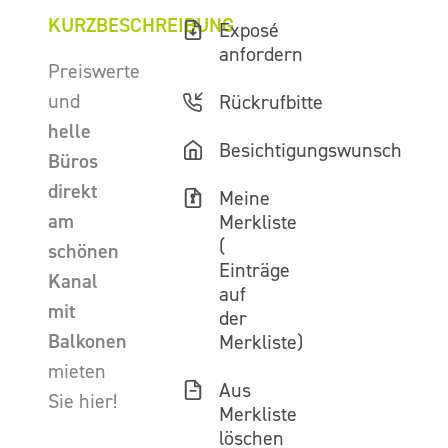
KURZBESCHREIBUNG
Exposé
anfordern
Preiswerte
und
Rückrufbitte
helle
Besichtigungswunsch
Büros
direkt
Meine
am
Merkliste
(
schönen
Einträge
Kanal
auf
mit
der
Balkonen
Merkliste)
mieten
Aus
Sie hier!
Merkliste
löschen