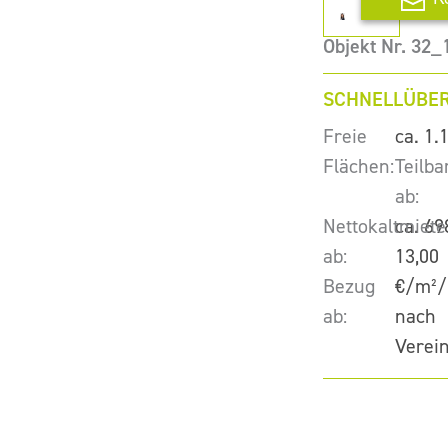
Objekt Nr. 32
SCHNELLÜBER
Freie
ca. 1.
Flächen:
Teilba
ab:
Nettokaltmiete
ca. 69
ab:
13,00
Bezug
€/m²/
ab:
nach
Verei