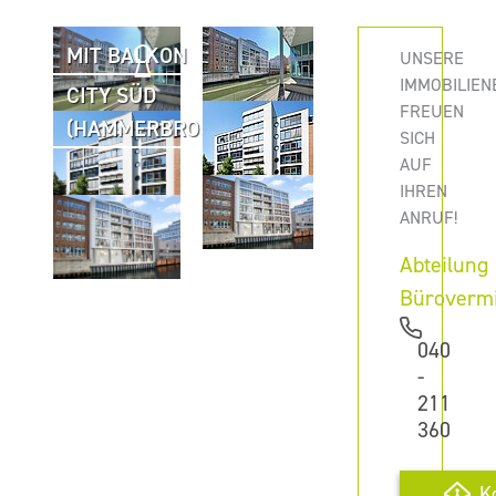
MIT BALKON
UNSERE
IMMOBILIEN
CITY SÜD
FREUEN
(HAMMERBROOK)
SICH
AUF
IHREN
ANRUF!
Abteilung
Büroverm
040
-
211
360
K