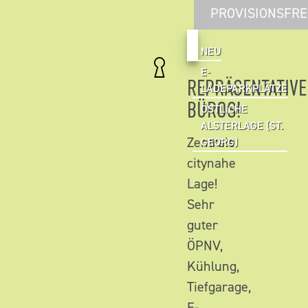
PROVISIONSFRE
NEU
E-
REPRÄSENTATIVE
LADEPARKPLÄTZE
BÜROS!
ÖSTLICHE
ALSTERLAGE (ST.
Zentrale
GEORG)
citynahe
Lage!
Sehr
guter
ÖPNV,
Kühlung,
Tiefgarage,
E-