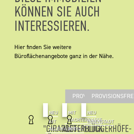
KÖNNEN SIE AUCH
INTERESSIEREN.
Hier finden Sie weitere
Büroflächenangebote ganz in der Nähe.
PROVISIONSFREI
PROVISIONSFRE
NEU
MIT
NEU
DACHTERRASSE
HIT
INNENSTADT
"GIRARDET
ALSTERBLICK
"FLÜGGERHÖFE-
ALLEINAUFTRAG
MIT