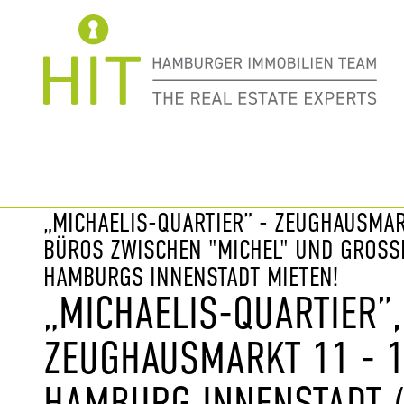
Immobilie davor
nächste Im
„MICHAELIS-QUARTIER” - ZEUGHAUSMARK
BÜROS ZWISCHEN "MICHEL" UND GROSSN
AMBURGS INNENSTADT MIETEN!
„MICHAELIS-QUARTIER”,
ZEUGHAUSMARKT 11 - 1
HAMBURG INNENSTADT (