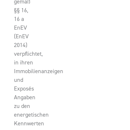
gemäß
§§ 16,
16 a
EnEV
(EnEV
2014)
verpflichtet,
in ihren
Immobilienanzeigen
und
Exposés
Angaben
zu den
energetischen
Kennwerten