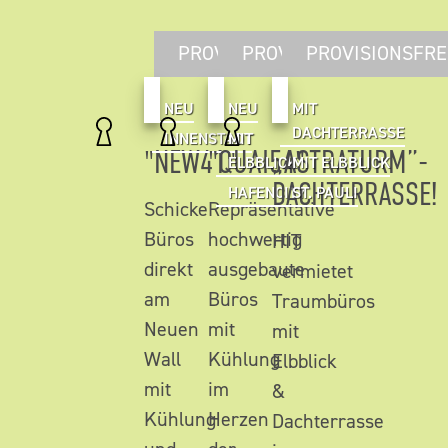
PROVISIONSFREI
PROVISIONSFREI
PROVISIONSFRE
NEU
NEU
MIT
DACHTERRASSE
INNENSTADT
MIT
"NEW41"
"QUAI54"
„ASTRATURM”-
ELBBLICK
MIT ELBBLICK
DACHTERRASSE!
HAFENCITY
ST. PAULI
Schicke
Repräsentative
Büros
hochwertig
HIT
direkt
ausgebaute
vermietet
am
Büros
Traumbüros
Neuen
mit
mit
Wall
Kühlung
Elbblick
mit
im
&
Kühlung
Herzen
Dachterrasse