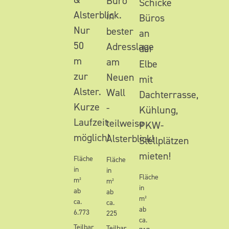
Büro
Schicke
Alsterblick.
in
Büros
Nur
bester
an
50
Adresslage
der
m
am
Elbe
zur
Neuen
mit
Alster.
Wall
Dachterrasse,
Kurze
-
Kühlung,
Laufzeit
teilweise
PKW-
möglich!
Alsterblick!
Stellplätzen
mieten!
Fläche
Fläche
in
in
Fläche
m²
m²
in
ab
ab
m²
ca.
ca.
ab
6.773
225
ca.
Teilbar
Teilbar