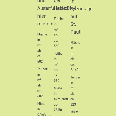
und
der
in
Alsterfleetblick
HafenCity!
Szenelage
hier
auf
Fläche
mieten!
St.
in
m²
Pauli!
Fläche
ab
in
ca.
Fläche
m²
560
in
ab
Teilbar
m²
ca.
in
ab
602
m²
ca.
Teilbar
ab
2.142
in
ca.
Teilbar
m²
560
in
ab
Miete
m²
ca.
in
ab
602
€/m²/mtl.
ca.
Miete
ab
323
in
28,50
Miete
€/m²/mtl.