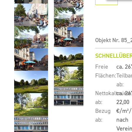
Objekt Nr. 85_
SCHNELLÜBER
Freie
ca. 26
Flächen:
Teilba
ab:
Nettokaltmiete
ca. 26
ab:
22,00
Bezug
€/m²/
ab:
nach
Verei