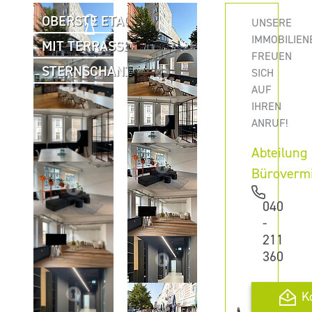
OBERSTE ETAGE
UNSERE
IMMOBILIEN
MIT TERRASSE
FREUEN
STERNSCHANZE
SICH
AUF
IHREN
ANRUF!
Abteilung
Büroverm
040
-
211
360
K