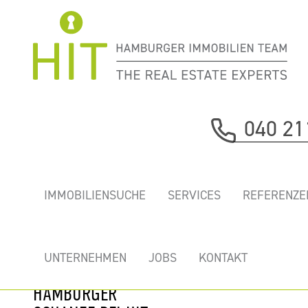
Immobilie davor
040 21
nächste Immobilie
„KONTORHAUS
IMMOBILIENSUCHE
SERVICES
REFERENZE
MONTBLANC” -
SZENEBÜROS IN
SZENELAGE
UNTERNEHMEN
JOBS
KONTAKT
INMITTEN DER
HAMBURGER