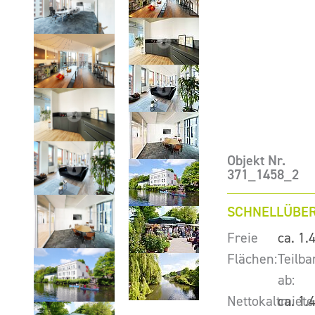
Objekt Nr.
371_1458_2
SCHNELLÜBER
Freie
ca. 1.
Flächen:
Teilba
ab:
Nettokaltmiete
ca. 1.