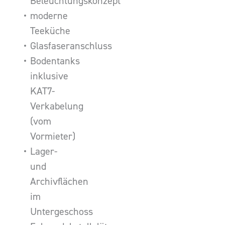
Beleuchtungskonzept
moderne
Teeküche
Glasfaseranschluss
Bodentanks
inklusive
KAT7-
Verkabelung
(vom
Vormieter)
Lager-
und
Archivflächen
im
Untergeschoss