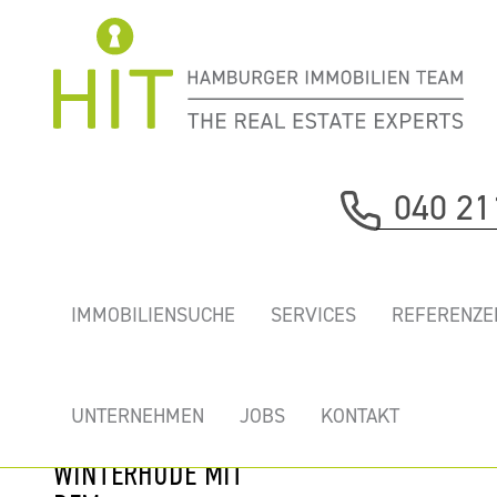
Immobilie davor
040 21
nächste Immobilie
„GOLDBEKHÖFE”
IMMOBILIENSUCHE
SERVICES
REFERENZE
- TOP BÜROS MIT
DACHTERRASSE
UND TIEFGARAGE
UNTERNEHMEN
JOBS
KONTAKT
IM BEGEHRTEN
WINTERHUDE MIT