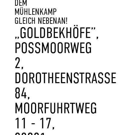
DEM
MÜHLENKAMP
GLEICH NEBENAN!
„GOLDBEKHÖFE”,
POSSMOORWEG 2
, D
OROTHEENSTRASSE 84
, MO
ORFUHRTWEG 11
- 17, 22