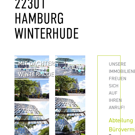
301 HA
MBURG WI
NTERHUDE
MIT DACHTERRASSE
UNSERE
IMMOBILIEN
WINTERHUDE
FREUEN
SICH
AUF
IHREN
ANRUF!
Abteilung
Büroverm