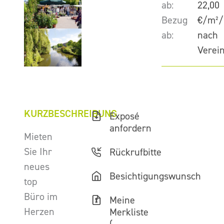
ab:
22,00
Bezug
€/m²/
ab:
nach
Verei
KURZBESCHREIBUNG
Exposé
anfordern
Mieten
Sie Ihr
Rückrufbitte
neues
Besichtigungswunsch
top
Büro im
Meine
Herzen
Merkliste