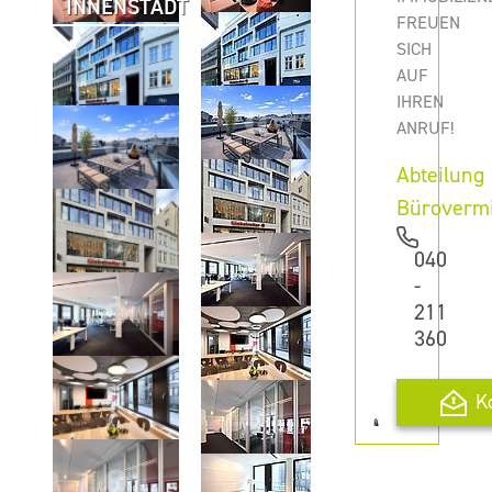
INNENSTADT
FREUEN
SICH
AUF
IHREN
ANRUF!
Abteilung
Büroverm
040
-
211
360
K