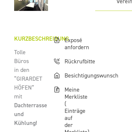
Verei
KURZBESCHREIBUNG
Exposé
anfordern
Tolle
Büros
Rückrufbitte
in den
Besichtigungswunsch
“GIRARDET
HÖFEN”
Meine
mit
Merkliste
(
Dachterrasse
Einträge
und
auf
Kühlung!
der