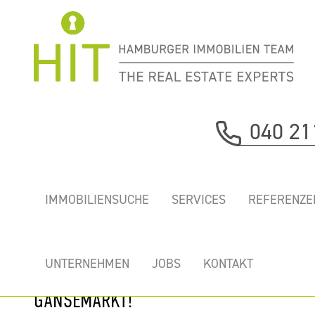
Immobilie davor
040 21
nächste Immobilie
„GIRARDET-
IMMOBILIENSUCHE
SERVICES
REFERENZE
HÖFE” - TOP
BÜROS MIT
DACHTERRASSE
UNTERNEHMEN
JOBS
KONTAKT
BEIM
GÄNSEMARKT!