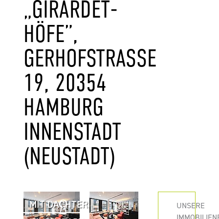
„GIRARDET-
HÖFE”,
GERHOFSTRASSE 1
9, 20354 H
AMBURG I
NNENSTADT (
NEUSTADT)
MIT DACHTERRASSE
UNSERE
IMMOBILIEN