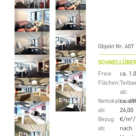
Objekt Nr. 607
SCHNELLÜBER
Freie
ca. 1.
Flächen:
Teilba
ab:
Nettokaltmiete
ca. 49
ab:
26,00
Bezug
€/m²/
ab:
nach