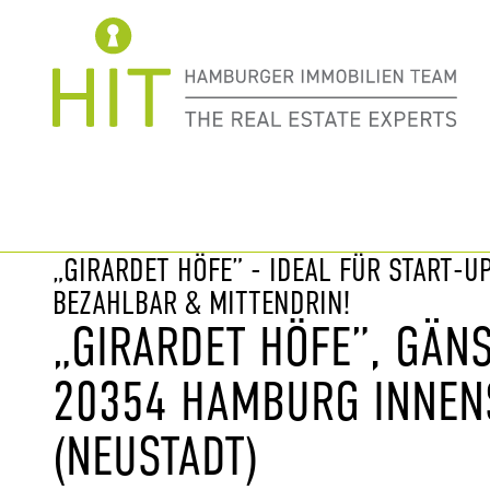
Immobilie davor
nächste Im
„GIRARDET HÖFE” - IDEAL FÜR START-UP
BEZAHLBAR & MITTENDRIN!
„GIRARDET HÖFE”, GÄN
20354 HAMBURG INNEN
(NEUSTADT)