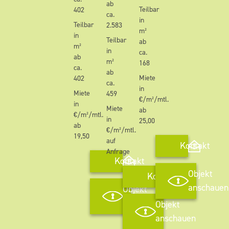
ab
Teilbar
402
ca.
in
Teilbar
2.583
m²
in
Teilbar
ab
m²
in
ca.
ab
m²
168
ca.
ab
Miete
402
ca.
in
Miete
459
€/m²/mtl.
in
Miete
ab
€/m²/mtl.
in
25,00
ab
€/m²/mtl.
19,50
auf
Kontakt
Anfrage
Kontakt
Objekt
Kontakt
anschauen
Objekt
anschauen
Objekt
anschauen