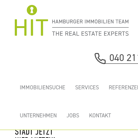
Immobilie davor
040 21
nächste Immobilie
„FLÜGGERHÖFE
IMMOBILIENSUCHE
SERVICES
REFERENZE
FLÜGGERHAUS" -
EINZIGARTIGE
NEUBAUBÜROS
UNTERNEHMEN
JOBS
KONTAKT
IM HERZEN DER
STADT JETZT