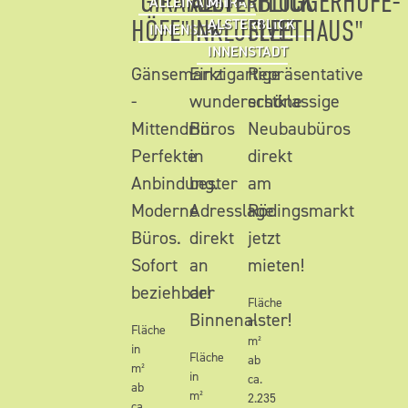
"GIRARDET
ALSTERBLICK
"FLÜGGERHÖFE-
ALLEINAUFTRAG
MIT
HÖFE"
INKLUSIVE!
FLEETHAUS"
ALSTERBLICK
INNENSTADT
INNENSTADT
Gänsemarkt
Einzigartige
Repräsentative
-
wunderschöne
erstklassige
Mittendrin.
Büros
Neubaubüros
Perfekte
in
direkt
Anbindung.
bester
am
Moderne
Adresslage
Rödingsmarkt
Büros.
direkt
jetzt
Sofort
an
mieten!
beziehbar!
der
Fläche
Binnenalster!
in
Fläche
m²
in
Fläche
ab
m²
in
ca.
ab
m²
2.235
ca.