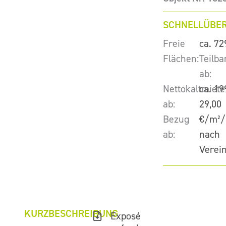
SCHNELLÜBER
Freie
ca. 72
Flächen:
Teilba
ab:
Nettokaltmiete
ca. 19
ab:
29,00
Bezug
€/m²/
ab:
nach
Verei
KURZBESCHREIBUNG
Exposé