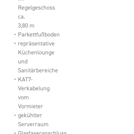
Regelgeschoss
ca.
3,80 m
Parkettfußboden
repräsentative
Küchenlounge
und
Sanitärbereiche
KAT7-
Verkabelung
vom
Vormieter
gekühlter
Serverraum
Glasfaseranschluss