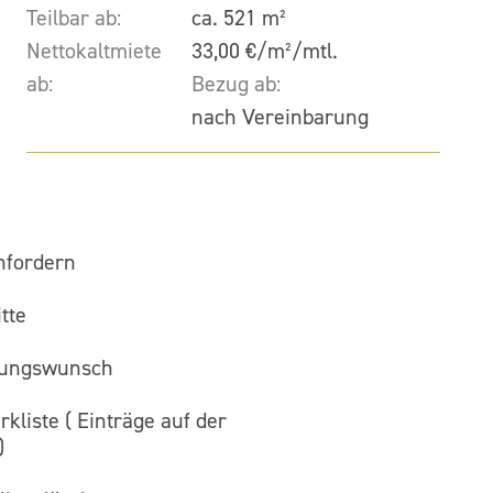
Teilbar ab:
ca. 521 m²
Nettokaltmiete
33,00 €/m²/mtl.
ab:
Bezug ab:
nach Vereinbarung
nfordern
tte
gungswunsch
kliste (
Einträge auf der
)