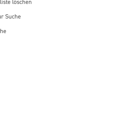
iste löschen
ur Suche
che