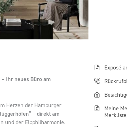
Exposé a
e – Ihr neues Büro am
Rückrufbi
Besichti
im Herzen der Hamburger
Meine Mer
lüggerhöfen“ – direkt am
Merkliste
n und der Elbphilharmonie.