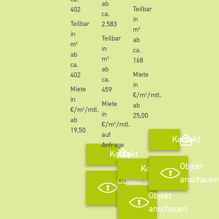
ab
Teilbar
402
ca.
in
Teilbar
2.583
m²
in
Teilbar
ab
m²
in
ca.
ab
m²
168
ca.
ab
Miete
402
ca.
in
Miete
459
€/m²/mtl.
in
Miete
ab
€/m²/mtl.
in
25,00
ab
€/m²/mtl.
19,50
auf
Kontakt
Anfrage
Kontakt
Objekt
Kontakt
anschauen
Objekt
anschauen
Objekt
anschauen