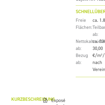
SCHNELLÜBER
Freie
ca. 1.
Flächen:
Teilba
ab:
Nettokaltmiete
ca. 53
ab:
30,00
Bezug
€/m²/
ab:
nach
Verei
KURZBESCHREIBUNG
Exposé