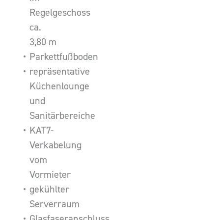
Regelgeschoss
ca.
3,80 m
Parkettfußboden
repräsentative
Küchenlounge
und
Sanitärbereiche
KAT7-
Verkabelung
vom
Vormieter
gekühlter
Serverraum
Glasfaseranschluss