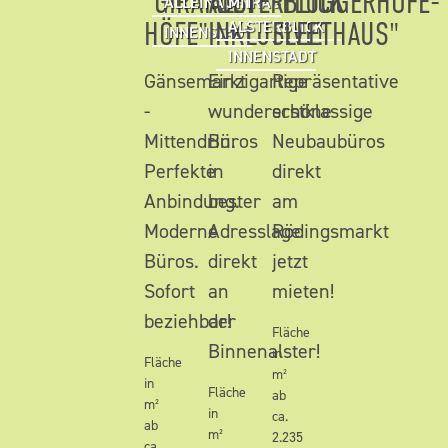
"GIRARDET
ALSTERBLICK
"FLÜGGERHÖFE-
ALLEINAUFTRAG
MIT
HÖFE"
INKLUSIVE!
FLEETHAUS"
ALSTERBLICK
INNENSTADT
INNENSTADT
Gänsemarkt
Einzigartige
Repräsentative
-
wunderschöne
erstklassige
Mittendrin.
Büros
Neubaubüros
Perfekte
in
direkt
Anbindung.
bester
am
Moderne
Adresslage
Rödingsmarkt
Büros.
direkt
jetzt
Sofort
an
mieten!
beziehbar!
der
Fläche
Binnenalster!
in
Fläche
m²
in
Fläche
ab
m²
in
ca.
ab
m²
2.235
ca.