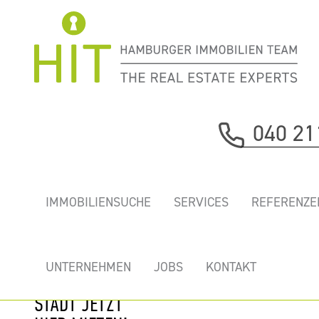
Immobilie davor
040 21
nächste Immobilie
„FLÜGGERHÖFE
IMMOBILIENSUCHE
SERVICES
REFERENZE
FLÜGGERHAUS" -
EINZIGARTIGE
NEUBAUBÜROS
UNTERNEHMEN
JOBS
KONTAKT
IM HERZEN DER
STADT JETZT