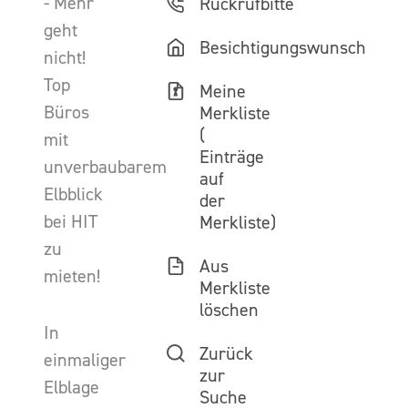
- Mehr
Rückrufbitte
geht
Besichtigungswunsch
nicht!
Top
Meine
Büros
Merkliste
(
mit
Einträge
unverbaubarem
auf
Elbblick
der
bei HIT
Merkliste)
zu
Aus
mieten!
Merkliste
löschen
In
Zurück
einmaliger
zur
Elblage
Suche