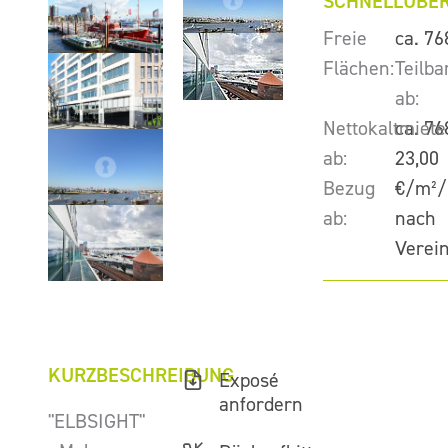
SCHNELLÜBER
Freie
ca. 76
Flächen:
Teilba
ab:
Nettokaltmiete
ca. 76
ab:
23,00
Bezug
€/m²/
ab:
nach
Verei
KURZBESCHREIBUNG
Exposé
anfordern
"ELBSIGHT"