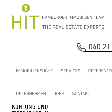
Immobilie davor
040 21
nächste Immobilie
ELBSIGHT-
IMMOBILIENSUCHE
SERVICES
REFERENZE
ERSTKLASSIGE
NEUE BÜROS MIT
TRAUMHAFTEM
UNTERNEHMEN
JOBS
KONTAKT
ELBBLICK,
KÜHLUNG UND