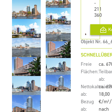
-
211
360
K
Objekt Nr. 66_
SCHNELLÜBER
Freie
ca. 67
Flächen:
Teilba
ab:
Nettokaltmiete
ca. 67
ab:
18,00
Bezug
€/m²/
ab:
nach