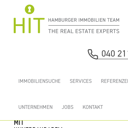
Immobilie davor
040 21
nächste Immobilie
„COLUMBUS
IMMOBILIENSUCHE
SERVICES
REFERENZE
HAUS” -
PREISWERTES
BÜRO IN ERSTER
UNTERNEHMEN
JOBS
KONTAKT
REIHE HAFENCITY
MIT