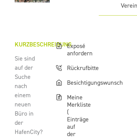
Verei
KURZBESCHREIBUNG
Exposé
anfordern
Sie sind
auf der
Rückrufbitte
Suche
Besichtigungswunsch
nach
einem
Meine
neuen
Merkliste
(
Büro in
Einträge
der
auf
HafenCity?
der