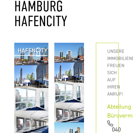
HAMBURG
HAFENCITY
HAFENCITY
UNSERE
IMMOBILIEN
FREUEN
SICH
AUF
IHREN
ANRUF!
Abteilung
Büroverm
040