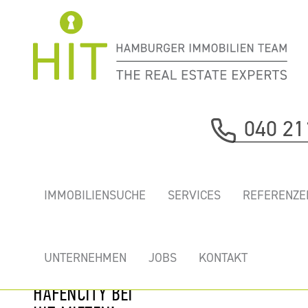
Immobilie davor
040 21
nächste Immobilie
„CAMPUS TOWER”
IMMOBILIENSUCHE
SERVICES
REFERENZE
-
REPRÄSENTATIVE
NEUE BÜROS IN
UNTERNEHMEN
JOBS
KONTAKT
DER HAMBURGER
HAFENCITY BEI