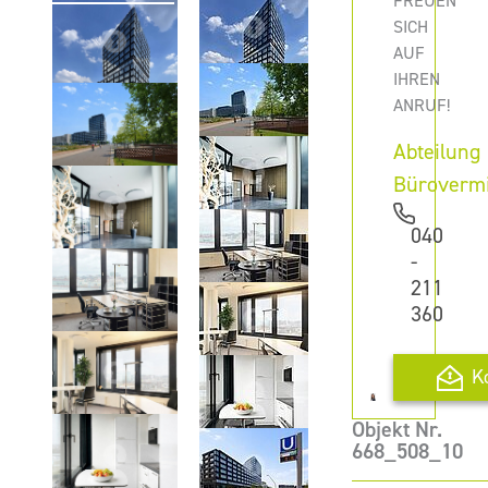
FREUEN
SICH
AUF
IHREN
ANRUF!
Abteilung
Büroverm
040
-
211
360
K
Objekt Nr.
668_508_10