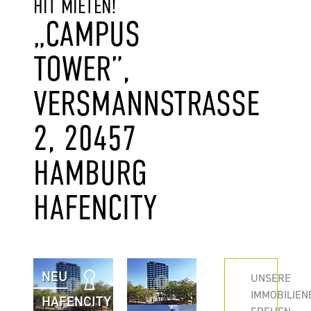
HIT MIETEN!
„CAMPUS
TOWER”,
VERSMANNSTRASSE 2
, 20457 H
AMBURG H
AFENCITY
NEU
UNSERE
IMMOBILIEN
HAFENCITY