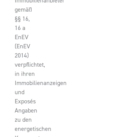
Immobilienanbieter
gemäß
§§ 16,
16 a
EnEV
(EnEV
2014)
verpflichtet,
in ihren
Immobilienanzeigen
und
Exposés
Angaben
zu den
energetischen