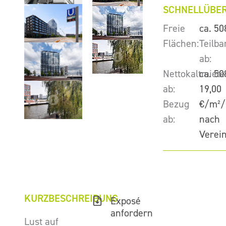
SCHNELLÜBER
Freie
ca. 50
Flächen:
Teilba
ab:
Nettokaltmiete
ca. 50
ab:
19,00
Bezug
€/m²/
ab:
nach
Verei
KURZBESCHREIBUNG
Exposé
anfordern
Lust auf