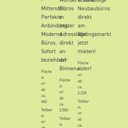
Mittendrin.
Büros
Neubaubüros
Perfekte
in
direkt
Anbindung.
bester
am
Moderne
Adresslage
Rödingsmarkt
Büros.
direkt
jetzt
Sofort
an
mieten!
beziehbar!
der
Fläche
Binnenalster!
in
Fläche
m²
in
Fläche
ab
m²
in
ca.
ab
m²
2.235
ca.
ab
Teilbar
402
ca.
in
Teilbar
2.583
m²
in
Teilbar
ab
m²
in
ca.