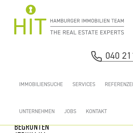
Immobilie davor
040 21
nächste Immobilie
„CAMBIUM“ -
IMMOBILIENSUCHE
SERVICES
REFERENZE
MODERNE UND
HELLE BÜROS
MIT EINEM
UNTERNEHMEN
JOBS
KONTAKT
EINZIGARTIGEN
BEGRÜNTEN