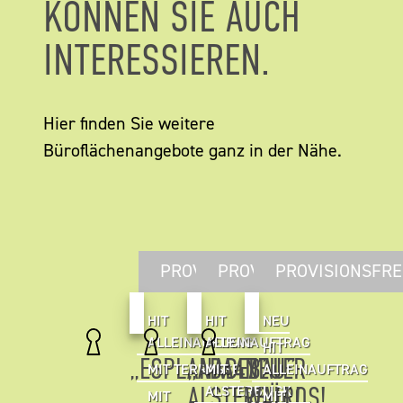
KÖNNEN SIE AUCH
INTERESSIEREN.
Hier finden Sie weitere
Büroflächenangebote ganz in der Nähe.
PROVISIONSFREI
PROVISIONSFREI
PROVISIONSFRE
HIT
HIT
NEU
ALLEINAUFTRAG
ALLEINAUFTRAG
HIT
„ESPLANADEBAU”
„ADA47”
NEUER
MIT TERRASSE
MIT
ALLEINAUFTRAG
ALSTERBÜROS!
WALL!
ALSTERBLICK
MIT
MIT