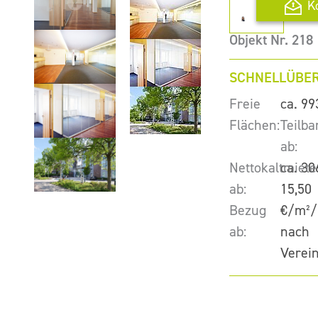
K
Objekt Nr. 218
SCHNELLÜBER
Freie
ca. 99
Flächen:
Teilba
ab:
Nettokaltmiete
ca. 30
ab:
15,50
Bezug
€/m²/
ab:
nach
Verei