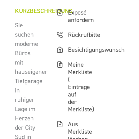
KURZBESCHREIBUNG
Exposé
anfordern
Sie
suchen
Rückrufbitte
moderne
Besichtigungswunsch
Büros
mit
Meine
hauseigener
Merkliste
(
Tiefgarage
Einträge
in
auf
ruhiger
der
Lage im
Merkliste)
Herzen
Aus
der City
Merkliste
Süd in