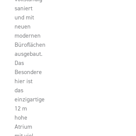
saniert
und mit
neuen
modernen
Büroflächen
ausgebaut.
Das
Besondere
hier ist
das
einzigartige
12 m
hohe
Atrium
mit viel