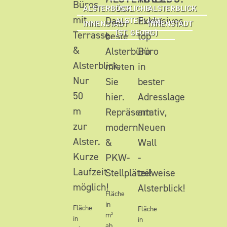
Büros
ALSTERBLICK
ÖSTLICHE
ALSTERBLICK
mit
Das
Exklusives
ALSTERLAGE
INNENSTADT
INNENSTADT
(ST. GEORG)
Terrasse
beste
top
&
Alsterbüro
Büro
Alsterblick.
mieten
in
Nur
Sie
bester
50
hier.
Adresslage
m
Repräsentativ,
am
zur
modern
Neuen
Alster.
&
Wall
Kurze
PKW-
-
Laufzeit
Stellplätze!
teilweise
möglich!
Alsterblick!
Fläche
in
Fläche
Fläche
m²
in
in
ab