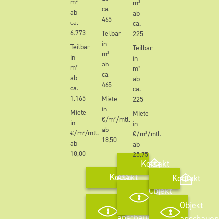
m²
m²
ca.
ab
ab
465
ca.
ca.
6.773
Teilbar
225
in
Teilbar
Teilbar
m²
in
in
ab
m²
m²
ca.
ab
ab
465
ca.
ca.
1.165
Miete
225
in
Miete
Miete
€/m²/mtl.
in
in
ab
€/m²/mtl.
€/m²/mtl.
18,50
ab
ab
18,00
25,75
Kontakt
Kontakt
Kontakt
Objekt
anschauen
Objekt
Objekt
anschauen
anschauen