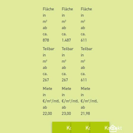
Fläche
Fläche
Fläche
in
in
in
m²
m²
m²
ab
ab
ab
ca.
ca.
ca.
878
1.487
611
Teilbar
Teilbar
Teilbar
in
in
in
m²
m²
m²
ab
ab
ab
ca.
ca.
ca.
267
267
611
Miete
Miete
Miete
in
in
in
€/m²/mtl.
€/m²/mtl.
€/m²/mtl.
ab
ab
ab
22,00
23,00
21,98
Kontakt
Kontakt
Kontakt