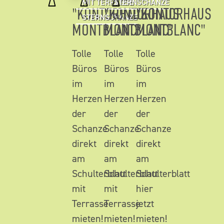
MIT TERRASSE
STERNSCHANZE
"KONTORHAUS
"KONTORHAUS
"KONTORHAUS
STERNSCHANZE
MONTBLANC"
MONTBLANC"
MONTBLANC"
Tolle
Tolle
Tolle
Büros
Büros
Büros
im
im
im
Herzen
Herzen
Herzen
der
der
der
Schanze
Schanze
Schanze
direkt
direkt
direkt
am
am
am
Schulterblatt
Schulterblatt
Schulterblatt
mit
mit
hier
Terrasse
Terrasse
jetzt
mieten!
mieten!
mieten!