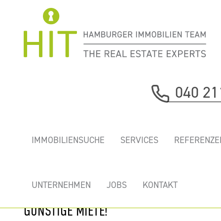
Immobilie davor
040 21
nächste Immobilie
„BUSINESSPARK
IMMOBILIENSUCHE
SERVICES
REFERENZE
EIMSBÜTTEL” -
MODERNE BÜROS
IM HAMBURGER
UNTERNEHMEN
JOBS
KONTAKT
WESTEN FÜR EINE
GÜNSTIGE MIETE!