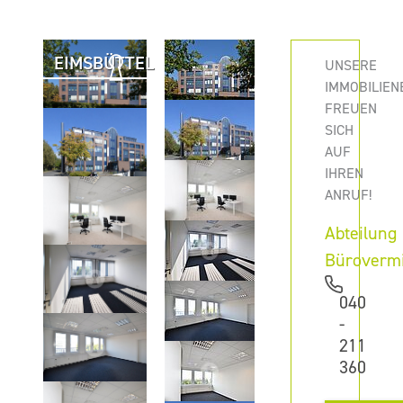
EIMSBÜTTEL
UNSERE
IMMOBILIEN
FREUEN
SICH
AUF
IHREN
ANRUF!
Abteilung
Büroverm
040
-
211
360