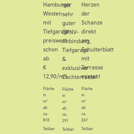
Hamburger
Herzen
mit
Westen
der
sehr
mit
Schanze
guter
Tiefgarage
direkt
ÖPNV-
preiswert
am
Anbindung,
schon
Schulterblatt
Tiefgarage
ab
mit
&
€
Terrasse
exklusiver
12,90/m²!
mieten!
Dachterrasse!
Fläche
Fläche
Fläche
in
in
in
m²
m²
m²
ab
ab
ab
ca.
ca.
ca.
818
267
291
Teilbar
Teilbar
Teilbar