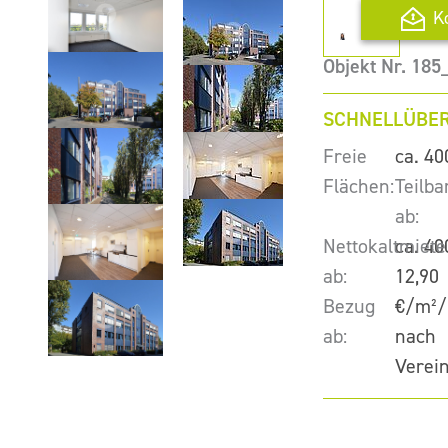
K
Objekt Nr. 18
SCHNELLÜBER
Freie
ca. 40
Flächen:
Teilba
ab:
Nettokaltmiete
ca. 40
ab:
12,90
Bezug
€/m²/
ab:
nach
Verei