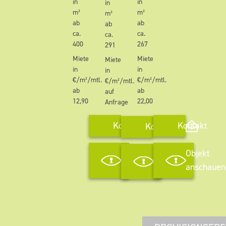
in
in
in
m²
m²
m²
ab
ab
ab
ca.
ca.
ca.
400
267
291
Miete
Miete
Miete
in
in
in
€/m²/mtl.
€/m²/mtl.
€/m²/mtl.
ab
ab
auf
12,90
22,00
Anfrage
Kontakt
Kontakt
Kontakt
Objekt
Objekt
Objekt
anschauen
anschauen
anschauen