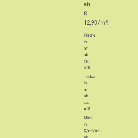
ab
€
12,90/m²!
Fläche
in
m²
ab
ca.
418
Teilbar
in
m²
ab
ca.
418
Miete
in
€/m²/mtl.
ab