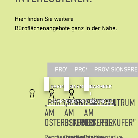
Hier finden Sie weitere
Büroflächenangebote ganz in der Nähe.
PROVISIONSFREI
PROVISIONSFREI
PROVISIONSFRE
BARMBEK
BARMBEK
BARMBEK
I
I
I
„BÜROZENTRUM
„BÜROZENTRUM
"BÜROZENTRUM
BRAMFELD
BRAMFELD
BRAMFELD
AM
AM
AM
OSTERBEKUFER”
OSTERBEKUFER”
OSTERBEKUFER"
Repräsentative,
Repräsentative,
Repräsentative,