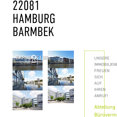
22081
HAMBURG
BARMBEK
BARMBEK I BRAMFELD
UNSERE
IMMOBILIEN
FREUEN
SICH
AUF
IHREN
ANRUF!
Abteilung
Büroverm