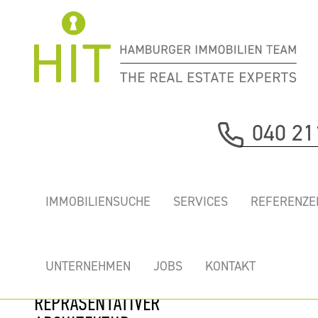
Immobilie davor
040 21
nächste Immobilie
„BÜROZENTRUM
IMMOBILIENSUCHE
SERVICES
REFERENZE
AM
OSTERBEKUFER” -
MODERNE BÜROS
UNTERNEHMEN
JOBS
KONTAKT
HINTER
REPRÄSENTATIVER