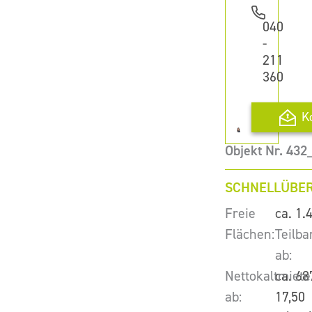
040
-
211
360
K
Objekt Nr. 432
SCHNELLÜBER
Freie
ca. 1.
Flächen:
Teilba
ab:
Nettokaltmiete
ca. 68
ab:
17,50