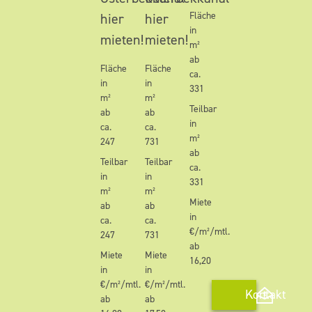
Fläche
hier
hier
in
mieten!
mieten!
m²
ab
Fläche
Fläche
ca.
in
in
331
m²
m²
Teilbar
ab
ab
in
ca.
ca.
m²
247
731
ab
Teilbar
Teilbar
ca.
in
in
331
m²
m²
Miete
ab
ab
in
ca.
ca.
€/m²/mtl.
247
731
ab
Miete
Miete
16,20
in
in
€/m²/mtl.
€/m²/mtl.
Kontakt
ab
ab