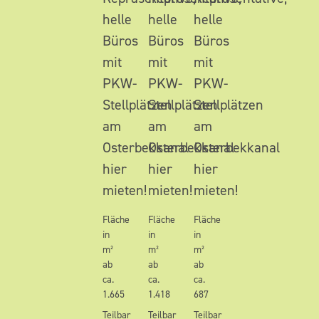
helle
helle
helle
Büros
Büros
Büros
mit
mit
mit
PKW-
PKW-
PKW-
Stellplätzen
Stellplätzen
Stellplätzen
am
am
am
Osterbekkanal
Osterbekkanal
Osterbekkanal
hier
hier
hier
mieten!
mieten!
mieten!
Fläche
Fläche
Fläche
in
in
in
m²
m²
m²
ab
ab
ab
ca.
ca.
ca.
1.665
1.418
687
Teilbar
Teilbar
Teilbar