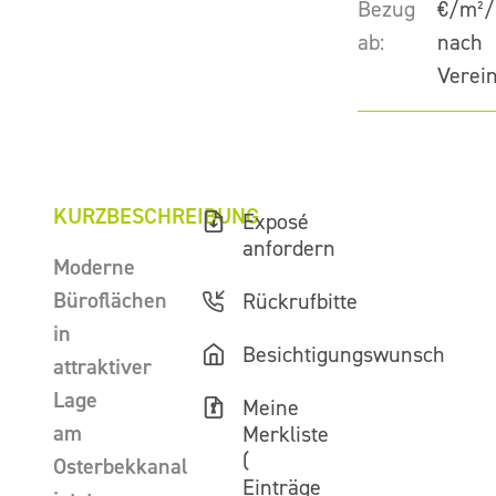
Bezug
€/m²/
ab:
nach
Verei
KURZBESCHREIBUNG
Exposé
anfordern
Moderne
Büroflächen
Rückrufbitte
in
Besichtigungswunsch
attraktiver
Lage
Meine
am
Merkliste
(
Osterbekkanal
Einträge