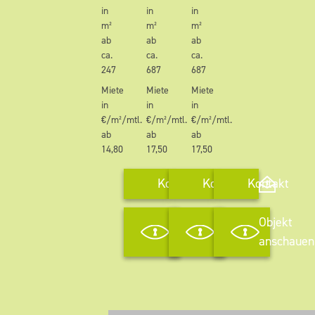
in
in
in
m²
m²
m²
ab
ab
ab
ca.
ca.
ca.
247
687
687
Miete
Miete
Miete
in
in
in
€/m²/mtl.
€/m²/mtl.
€/m²/mtl.
ab
ab
ab
14,80
17,50
17,50
Kontakt
Kontakt
Kontakt
Objekt
Objekt
Objekt
anschauen
anschauen
anschauen