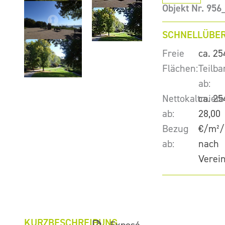
Objekt Nr. 95
SCHNELLÜBER
Freie
ca. 25
Flächen:
Teilba
ab:
Nettokaltmiete
ca. 25
ab:
28,00
Bezug
€/m²/
ab:
nach
Verei
KURZBESCHREIBUNG