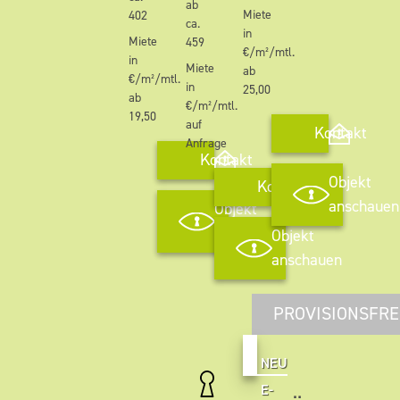
ab
Miete
402
ca.
in
Miete
459
€/m²/mtl.
in
Miete
ab
€/m²/mtl.
in
25,00
ab
€/m²/mtl.
19,50
auf
Kontakt
Anfrage
Kontakt
Objekt
Kontakt
anschauen
Objekt
anschauen
Objekt
anschauen
PROVISIONSFRE
NEU
E-