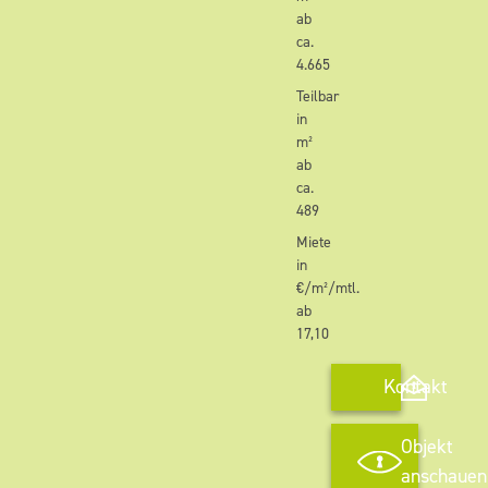
ab
ca.
4.665
Teilbar
in
m²
ab
ca.
489
Miete
in
€/m²/mtl.
ab
17,10
Kontakt
Objekt
anschauen