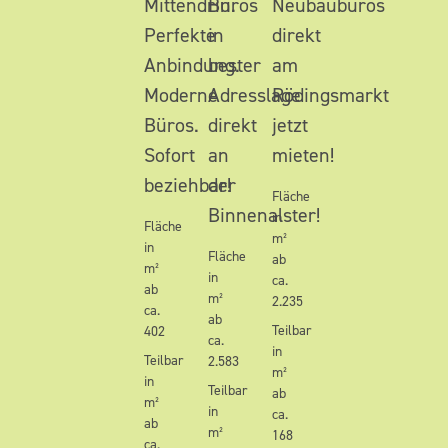
Mittendrin.
Büros
Neubaubüros
Perfekte
in
direkt
Anbindung.
bester
am
Moderne
Adresslage
Rödingsmarkt
Büros.
direkt
jetzt
Sofort
an
mieten!
beziehbar!
der
Fläche
Binnenalster!
in
Fläche
m²
in
Fläche
ab
m²
in
ca.
ab
m²
2.235
ca.
ab
Teilbar
402
ca.
in
Teilbar
2.583
m²
in
Teilbar
ab
m²
in
ca.
ab
m²
168
ca.