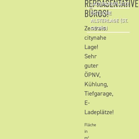
REPRÄSENTATIVE
LADEPARKPLÄTZE
BÜROS!
ÖSTLICHE
ALSTERLAGE (ST.
Zentrale
GEORG)
citynahe
Lage!
Sehr
guter
ÖPNV,
Kühlung,
Tiefgarage,
E-
Ladeplätze!
Fläche
in
m²