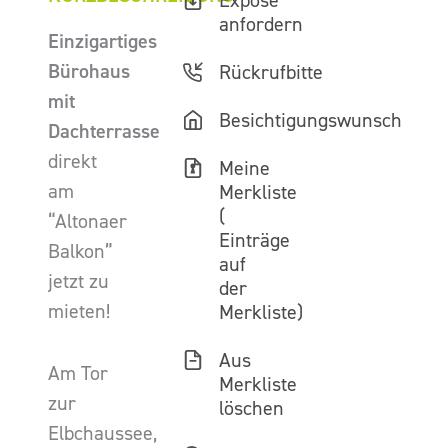
Exposé
anfordern
Einzigartiges
Bürohaus
Rückrufbitte
mit
Besichtigungswunsch
Dachterrasse
direkt
Meine
am
Merkliste
(
“Altonaer
Einträge
Balkon”
auf
jetzt zu
der
mieten!
Merkliste)
Aus
Am Tor
Merkliste
zur
löschen
Elbchaussee,