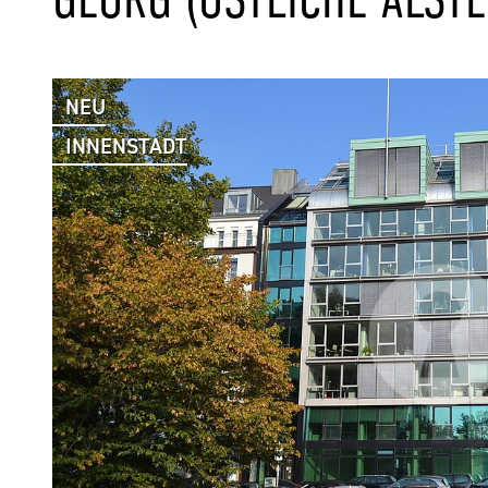
NEU
INNENSTADT