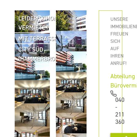
LEIDER SCHON
UNSERE
IMMOBILIEN
VERMIETET
FREUEN
MIT TERRASSE
SICH
AUF
CITY SÜD
IHREN
(HAMMERBROOK)
ANRUF!
Abteilung
Büroverm
040
-
211
360