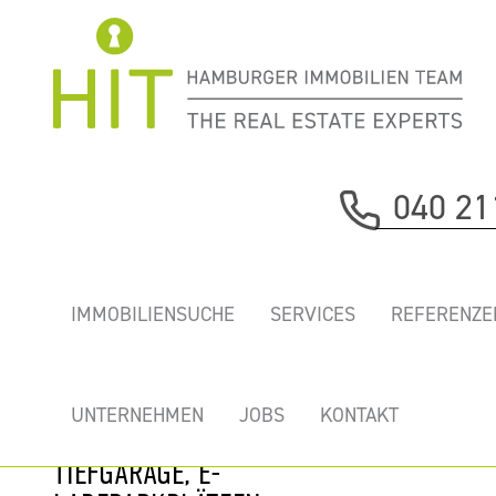
Immobilie davor
040 21
nächste Immobilie
„FRANKENQUAI”
IMMOBILIENSUCHE
SERVICES
REFERENZE
- GEKÜHLTE
BÜROS IN
SCHÖNER
UNTERNEHMEN
JOBS
KONTAKT
KANALLAGE MIT
TIEFGARAGE, E-