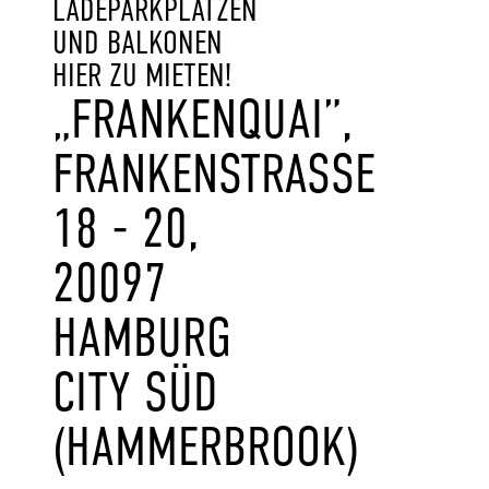
LADEPARKPLÄTZEN
UND BALKONEN
HIER ZU MIETEN!
„FRANKENQUAI”,
FRANKENSTRASSE 1
8 - 20, 2
0097 H
AMBURG C
ITY SÜD (
HAMMERBROOK)