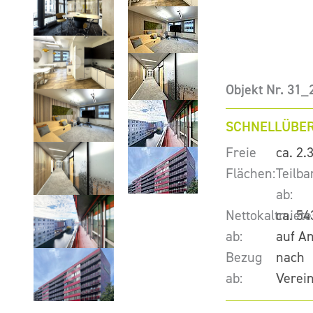
Objekt Nr. 31
SCHNELLÜBER
Freie
ca. 2.
Flächen:
Teilba
ab:
Nettokaltmiete
ca. 54
ab:
auf A
Bezug
nach
ab:
Verei