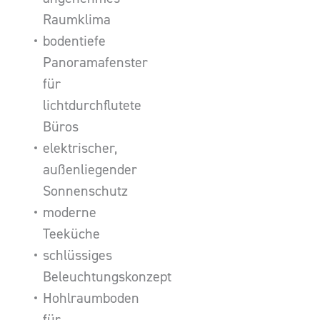
Raumklima
bodentiefe
Panoramafenster
für
lichtdurchflutete
Büros
elektrischer,
außenliegender
Sonnenschutz
moderne
Teeküche
schlüssiges
Beleuchtungskonzept
Hohlraumboden
für