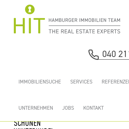
Immobilie davor
040 21
nächste Immobilie
„MEDIENPARK
IMMOBILIENSUCHE
SERVICES
REFERENZE
KAMPNAGEL” -
TOP BÜROS MIT
TIEFGARAGE IM
UNTERNEHMEN
JOBS
KONTAKT
HERZEN VOM
SCHÖNEN