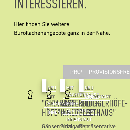
INTERESSIEREN.
Hier finden Sie weitere
Büroflächenangebote ganz in der Nähe.
PROVISIONSFREI
PROVISIONSFRE
NEU
MIT
NEU
DACHTERRASSE
HIT
INNENSTADT
"GIRARDET
ALSTERBLICK
"FLÜGGERHÖFE-
ALLEINAUFTRAG
MIT
HÖFE"
INKLUSIVE!
FLEETHAUS"
ALSTERBLICK
INNENSTADT
INNENSTADT
Gänsemarkt
Einzigartige
Repräsentative