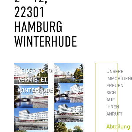
301 HA
MBURG WI
NTERHUDE
LEIDER SCHON
UNSERE
IMMOBILIEN
VERMIETET
FREUEN
WINTERHUDE
SICH
AUF
IHREN
ANRUF!
Abteilung