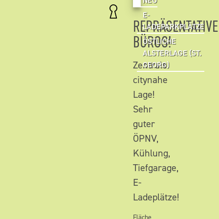
NEU
E-
REPRÄSENTATIVE
LADEPARKPLÄTZE
BÜROS!
ÖSTLICHE
ALSTERLAGE (ST.
Zentrale
GEORG)
citynahe
Lage!
Sehr
guter
ÖPNV,
Kühlung,
Tiefgarage,
E-
Ladeplätze!
Fläche