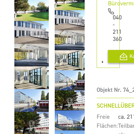
Büroverm
040
-
211
360
K
Objekt Nr. 74_
SCHNELLÜBER
Freie
ca. 21
Flächen:
Teilba