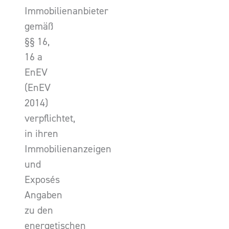
Immobilienanbieter
gemäß
§§ 16,
16 a
EnEV
(EnEV
2014)
verpflichtet,
in ihren
Immobilienanzeigen
und
Exposés
Angaben
zu den
energetischen