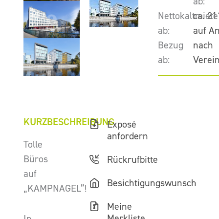
ab:
Nettokaltmiete
ca. 21
ab:
auf A
Bezug
nach
ab:
Verei
KURZBESCHREIBUNG
Exposé
anfordern
Tolle
Büros
Rückrufbitte
auf
Besichtigungswunsch
„KAMPNAGEL”!
Meine
Merkliste
In