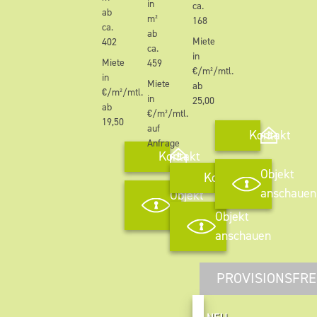
in
ca.
ab
m²
168
ca.
ab
Miete
402
ca.
in
Miete
459
€/m²/mtl.
in
Miete
ab
€/m²/mtl.
in
25,00
ab
€/m²/mtl.
19,50
auf
Kontakt
Anfrage
Kontakt
Objekt
Kontakt
anschauen
Objekt
anschauen
Objekt
anschauen
PROVISIONSFRE