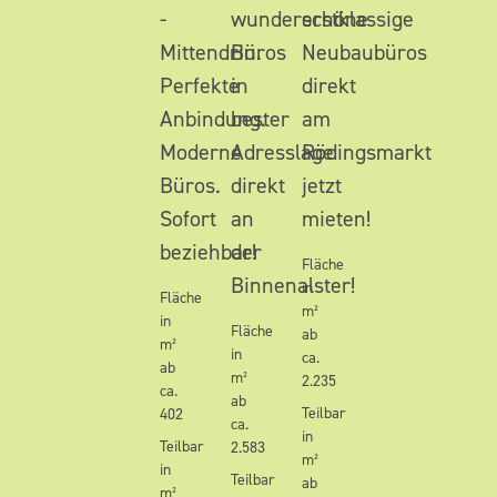
-
wunderschöne
erstklassige
Mittendrin.
Büros
Neubaubüros
Perfekte
in
direkt
Anbindung.
bester
am
Moderne
Adresslage
Rödingsmarkt
Büros.
direkt
jetzt
Sofort
an
mieten!
beziehbar!
der
Fläche
Binnenalster!
in
Fläche
m²
in
Fläche
ab
m²
in
ca.
ab
m²
2.235
ca.
ab
Teilbar
402
ca.
in
Teilbar
2.583
m²
in
Teilbar
ab
m²