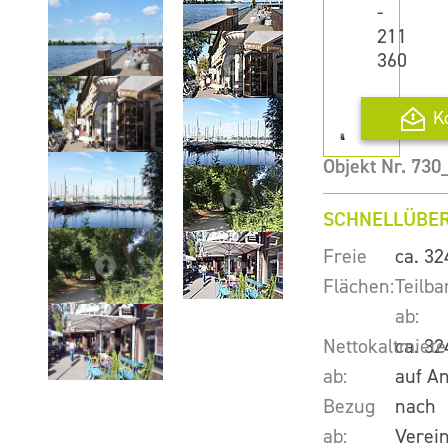
-
211
360
K
Objekt Nr. 73
SCHNELLÜBER
Freie
ca. 32
Flächen:
Teilba
ab:
Nettokaltmiete
ca. 32
ab:
auf A
Bezug
nach
ab:
Verei