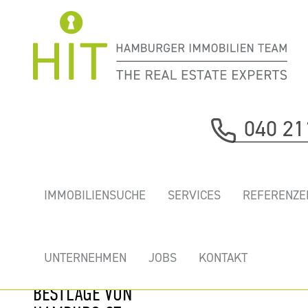
Immobilie davor
040 21
nächste Immobilie
„HANDELSHOF” -
IMMOBILIENSUCHE
SERVICES
REFERENZE
REPRÄSENTATIVE
HOCHWERTIGE
AUSGEBAUTE
UNTERNEHMEN
JOBS
KONTAKT
BÜROS IN
BESTLAGE VON