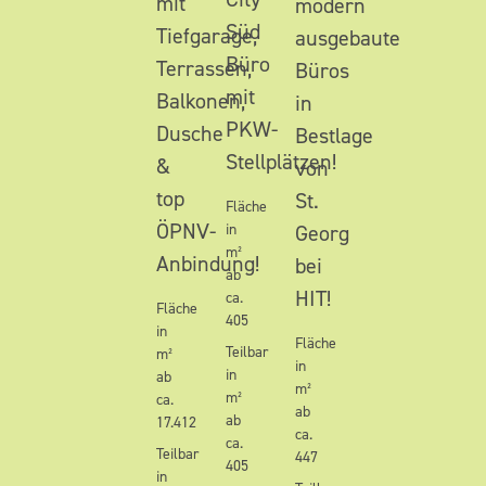
mit
modern
Süd
Tiefgarage,
ausgebaute
Büro
Terrassen,
Büros
mit
Balkonen,
in
PKW-
Dusche
Bestlage
Stellplätzen!
&
von
top
St.
Fläche
ÖPNV-
in
Georg
m²
Anbindung!
bei
ab
HIT!
ca.
Fläche
405
in
Fläche
Teilbar
m²
in
in
ab
m²
m²
ca.
ab
ab
17.412
ca.
ca.
Teilbar
447
405
in