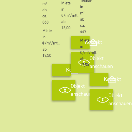
Teilbar
Miete
m²
in
in
ab
m²
€/m²/mtl.
ca.
ab
ab
868
ca.
15,00
Miete
447
in
Miete
Kontakt
€/m²/mtl.
in
ab
€/m²/mtl.
17,50
Objekt
ab
17,50
anschauen
Kontakt
Kontakt
Objekt
anschauen
Objekt
anschauen