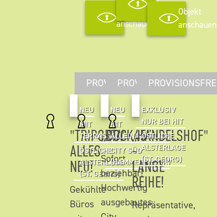
anschauen
Objekt
Objekt
anschauen
anschauen
PROVISIONSFREI
PROVISIONSFREI
PROVISIONSFRE
NEU
NEU
EXKLUSIV
NUR BEI HIT
MIT
HIT
"TRIPORTA"-
„DOCK45”
„HANDELSHOF"
TERRASSE
ALLEINAUFTRAG
ÖSTLICHE
ALLES
-
ALSTERLAGE
ÖSTLICHE
CITY SÜD
Sofort
(ST. GEORG)
NEU!
ALSTERLAGE
(HAMMERBROOK)
LANGE
beziehbar!
(ST. GEORG)
REIHE!
Hochwertig
Gekühlte
ausgebautes
Büros
Repräsentative,
City