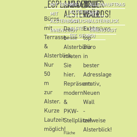
„ESPLANADEBAU”
„ADA47”
NEUER
MIT TERRASSE
MIT
ALLEINAUFTRAG
ALSTERBÜROS!
WALL!
ALSTERBLICK
MIT
MIT
Büros
ALSTERBLICK
ÖSTLICHE
ALSTERBLICK
mit
Das
Exklusives
ALSTERLAGE
INNENSTADT
INNENSTADT
(ST. GEORG)
Terrasse
beste
top
&
Alsterbüro
Büro
Alsterblick.
mieten
in
Nur
Sie
bester
50
hier.
Adresslage
m
Repräsentativ,
am
zur
modern
Neuen
Alster.
&
Wall
Kurze
PKW-
-
Laufzeit
Stellplätze!
teilweise
möglich!
Alsterblick!
Fläche