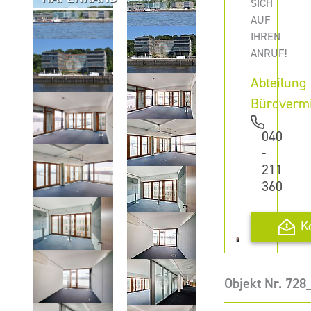
SICH
AUF
IHREN
ANRUF!
Abteilung
Büroverm
040
-
211
360
K
Objekt Nr. 72