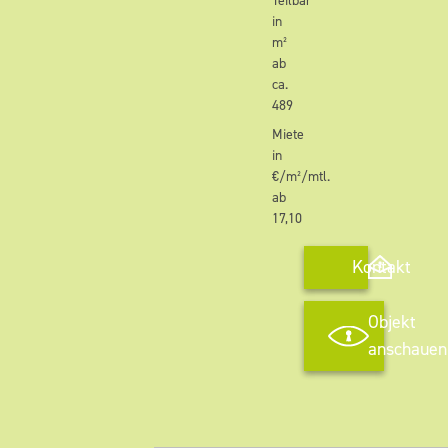
Teilbar
in
m²
ab
ca.
489
Miete
in
€/m²/mtl.
ab
17,10
Kontakt
Objekt
anschauen