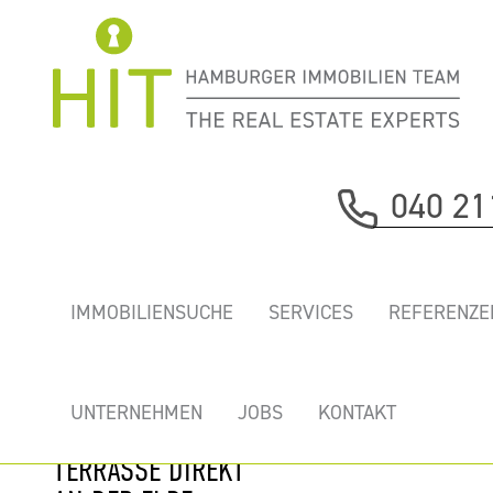
Immobilie davor
040 21
nächste Immobilie
NEUMÜHLEN,
IMMOBILIENSUCHE
SERVICES
REFERENZE
HAMBURGER
PERLENKETTE -
REPRÄSENTATIVE
UNTERNEHMEN
JOBS
KONTAKT
NEUE BÜROS MIT
TERRASSE DIREKT