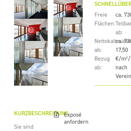
SCHNELLÜBER
Freie
ca. 73
Flächen:
Teilba
ab:
Nettokaltmiete
ca. 73
ab:
17,50
Bezug
€/m²/
ab:
nach
Verei
KURZBESCHREIBUNG
Exposé
anfordern
Sie sind