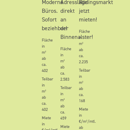
Moderne
Adresslage
Rödingsmarkt
Büros.
direkt
jetzt
Sofort
an
mieten!
beziehbar!
der
Fläche
Binnenalster!
in
Fläche
m²
in
Fläche
ab
m²
in
ca.
ab
m²
2.235
ca.
ab
Teilbar
402
ca.
in
Teilbar
2.583
m²
in
Teilbar
ab
m²
in
ca.
ab
m²
168
ca.
ab
Miete
402
ca.
in
Miete
459
€/m²/mtl.
in
Miete
ab