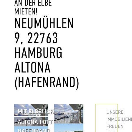
AN DER ELBE
MIETEN!
NEUMÜHLEN
9, 22763
HAMBURG
ALTONA
(HAFENRAND)
MIT ELBBLICK
UNSERE
IMMOBILIEN
ALTONA I OTTENSEN I
FREUEN
HAFENRAND