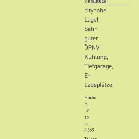
Zentrale
GEORG)
citynahe
Lage!
Sehr
guter
ÖPNV,
Kühlung,
Tiefgarage,
E-
Ladeplätze!
Fläche
in
m²
ab
ca.
4.665