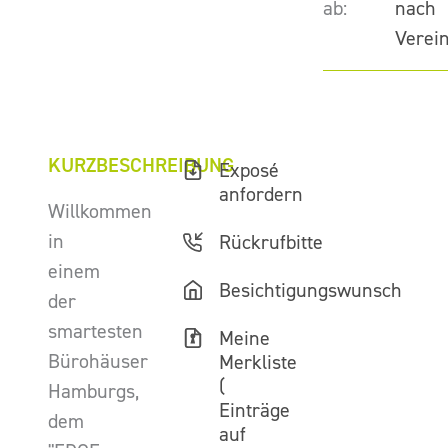
ab:
nach
Verei
KURZBESCHREIBUNG
Exposé
anfordern
Willkommen
in
Rückrufbitte
einem
Besichtigungswunsch
der
smartesten
Meine
Bürohäuser
Merkliste
(
Hamburgs,
Einträge
dem
auf