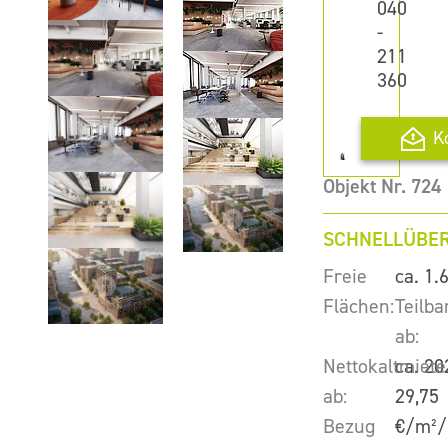
040
-
211
360
K
Objekt Nr. 724
SCHNELLÜBER
Freie
ca. 1.
Flächen:
Teilba
ab:
Nettokaltmiete
ca. 20
ab:
29,75
Bezug
€/m²/