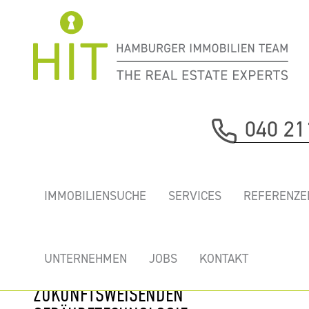
Immobilie davor
040 21
nächste Immobilie
EDGE ELBSIDE
IMMOBILIENSUCHE
SERVICES
REFERENZE
HAMBURG -
EINZIGARTIGER
BÜROHAUSNEUBAU
UNTERNEHMEN
JOBS
KONTAKT
MIT EINER
ZUKUNFTSWEISENDEN