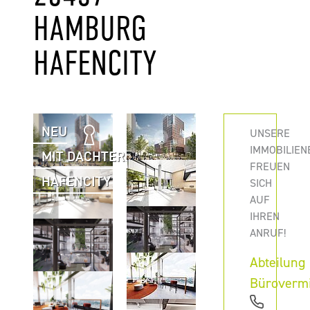
HAMBURG
HAFENCITY
NEU
UNSERE
IMMOBILIEN
MIT DACHTERRASSE
FREUEN
HAFENCITY
SICH
AUF
IHREN
ANRUF!
Abteilung
Büroverm