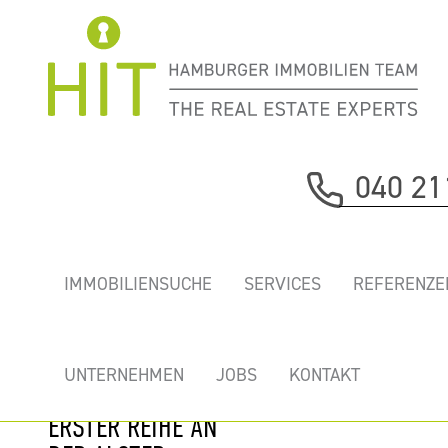
Immobilie davor
040 21
nächste Immobilie
„ALSTERUFER
IMMOBILIENSUCHE
SERVICES
REFERENZE
EINS” -
ERSTKLASSIGE
GEKÜHLTE
UNTERNEHMEN
JOBS
KONTAKT
NEUBAUBÜROS IN
ERSTER REIHE AN