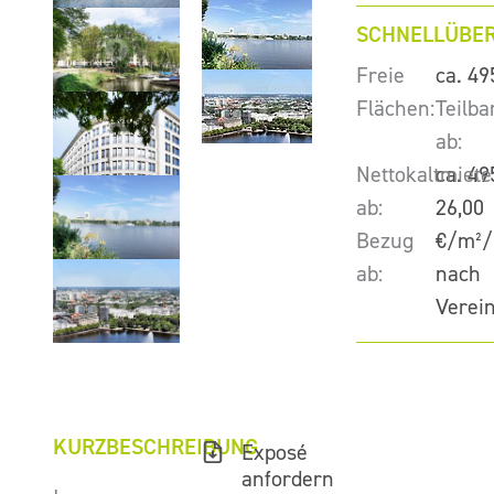
SCHNELLÜBER
Freie
ca. 49
Flächen:
Teilba
ab:
Nettokaltmiete
ca. 49
ab:
26,00
Bezug
€/m²/
ab:
nach
Verei
KURZBESCHREIBUNG
Exposé
anfordern