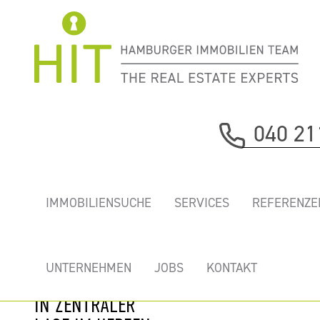
Immobilie davor
040 21
nächste Immobilie
„BERLINER TOR
IMMOBILIENSUCHE
SERVICES
REFERENZE
CENTER” - HOCH
HINAUS MIT 360°
AUSBLICK!
UNTERNEHMEN
JOBS
KONTAKT
MODERNE BÜROS
IN ZENTRALER