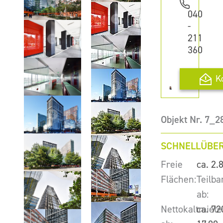
040
-
211
360
K
Objekt Nr. 7_2
SCHNELLÜBER
Freie
ca. 2.
Flächen:
Teilba
ab:
Nettokaltmiete
ca. 72