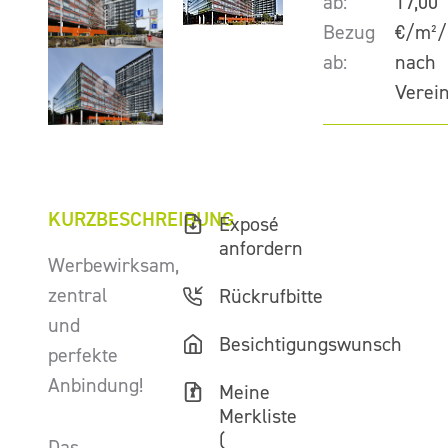
ab:
17,00
Bezug
€/m²/
ab:
nach
Verei
KURZBESCHREIBUNG
Exposé
anfordern
Werbewirksam,
zentral
Rückrufbitte
und
Besichtigungswunsch
perfekte
Anbindung!
Meine
Merkliste
(
Das