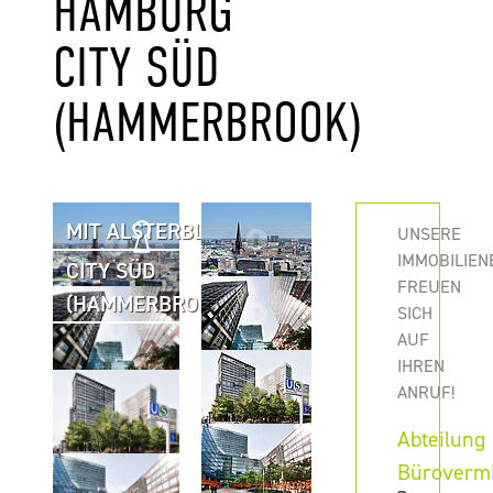
HAMBURG
CITY SÜD
(HAMMERBROOK)
MIT ALSTERBLICK
UNSERE
IMMOBILIEN
CITY SÜD
FREUEN
(HAMMERBROOK)
SICH
AUF
IHREN
ANRUF!
Abteilung
Büroverm