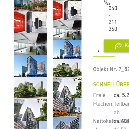
040
-
211
360
K
Objekt Nr. 7_5
SCHNELLÜBER
Freie
ca. 5.
Flächen:
Teilba
ab:
Nettokaltmiete
ca. 72