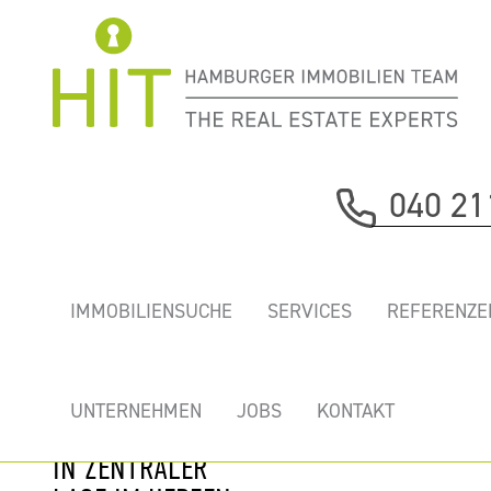
Immobilie davor
040 21
nächste Immobilie
„BERLINER TOR
IMMOBILIENSUCHE
SERVICES
REFERENZE
CENTER” - HOCH
HINAUS MIT 360°
AUSBLICK!
UNTERNEHMEN
JOBS
KONTAKT
MODERNE BÜROS
IN ZENTRALER