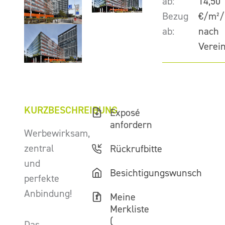
ab:
14,50
Bezug
€/m²/
ab:
nach
Verei
KURZBESCHREIBUNG
Exposé
anfordern
Werbewirksam,
zentral
Rückrufbitte
und
Besichtigungswunsch
perfekte
Anbindung!
Meine
Merkliste
(
Das