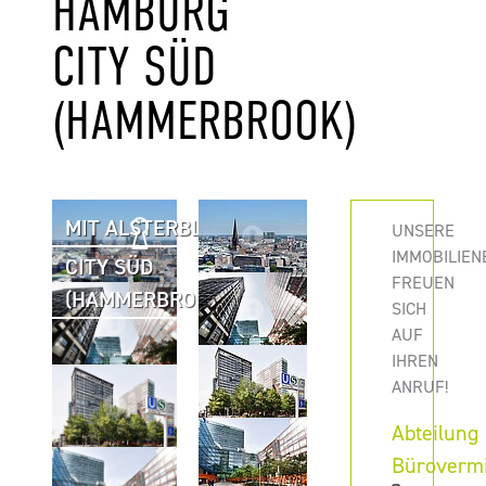
HAMBURG
CITY SÜD
(HAMMERBROOK)
MIT ALSTERBLICK
UNSERE
IMMOBILIEN
CITY SÜD
FREUEN
(HAMMERBROOK)
SICH
AUF
IHREN
ANRUF!
Abteilung
Büroverm