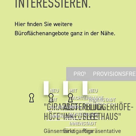
INTERESSIEREN.
Hier finden Sie weitere
Büroflächenangebote ganz in der Nähe.
PROVISIONSFREI
PROVISIONSFRE
NEU
MIT
NEU
DACHTERRASSE
HIT
INNENSTADT
"GIRARDET
ALSTERBLICK
"FLÜGGERHÖFE-
ALLEINAUFTRAG
MIT
HÖFE"
INKLUSIVE!
FLEETHAUS"
ALSTERBLICK
INNENSTADT
INNENSTADT
Gänsemarkt
Einzigartige
Repräsentative