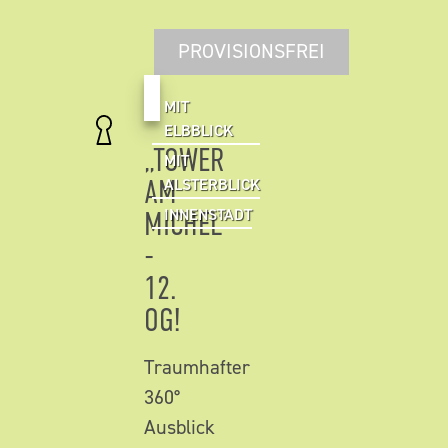
PROVISIONSFREI
MIT
ELBBLICK
„TOWER
MIT
AM
ALSTERBLICK
MICHEL“
INNENSTADT
-
12.
OG!
Traumhafter
360°
Ausblick