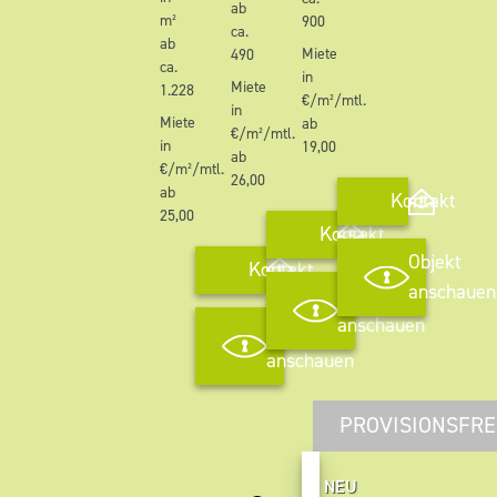
ab
m²
900
ca.
ab
Miete
490
ca.
in
Miete
1.228
€/m²/mtl.
in
Miete
ab
€/m²/mtl.
in
19,00
ab
€/m²/mtl.
26,00
ab
Kontakt
25,00
Kontakt
Objekt
Kontakt
anschauen
Objekt
anschauen
Objekt
anschauen
PROVISIONSFRE
NEU