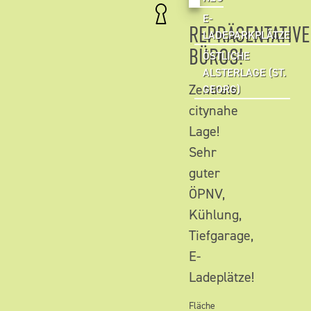
E-
REPRÄSENTATIVE
LADEPARKPLÄTZE
BÜROS!
ÖSTLICHE
ALSTERLAGE (ST.
Zentrale
GEORG)
citynahe
Lage!
Sehr
guter
ÖPNV,
Kühlung,
Tiefgarage,
E-
Ladeplätze!
Fläche