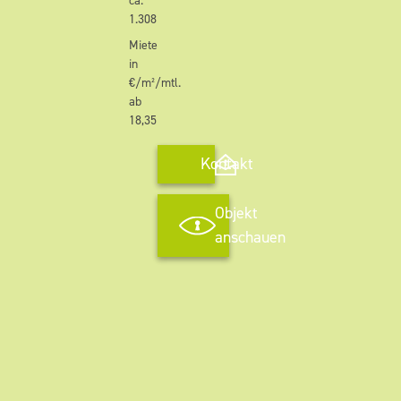
ca.
1.308
Miete
in
€/m²/mtl.
ab
18,35
Kontakt
Objekt
anschauen