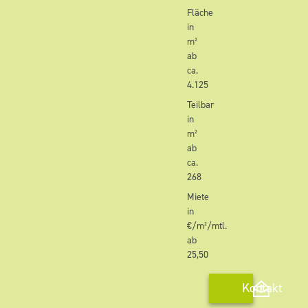
Fläche
in
m²
ab
ca.
4.125
Teilbar
in
m²
ab
ca.
268
Miete
in
€/m²/mtl.
ab
25,50
Kontakt