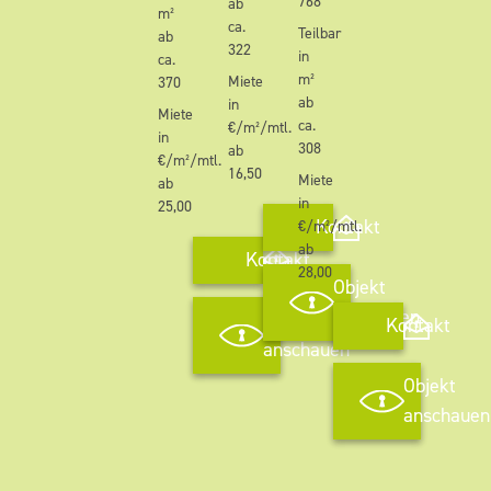
768
ab
m²
ca.
Teilbar
ab
322
in
ca.
m²
Miete
370
ab
in
Miete
ca.
€/m²/mtl.
in
308
ab
€/m²/mtl.
16,50
Miete
ab
in
25,00
Kontakt
€/m²/mtl.
ab
Kontakt
28,00
Objekt
anschauen
Objekt
Kontakt
anschauen
Objekt
anschauen