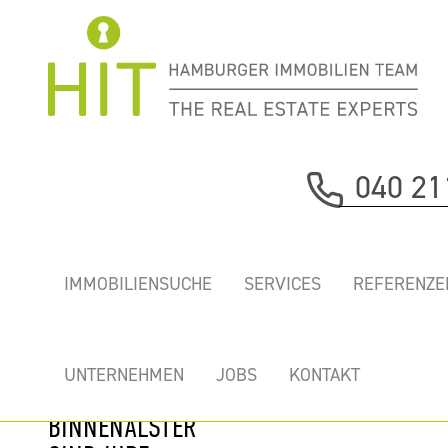
Immobilie davor
040 21
nächste Immobilie
SCHICKES
IMMOBILIENSUCHE
SERVICES
REFERENZE
CITYBÜRO HIER
MIETEN!
GÄNSEMARKT
UNTERNEHMEN
JOBS
KONTAKT
UND
BINNENALSTER