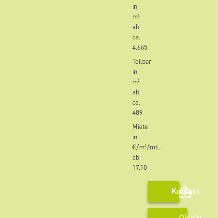
in
m²
ab
ca.
4.665
Teilbar
in
m²
ab
ca.
489
Miete
in
€/m²/mtl.
ab
17,10
Kontakt