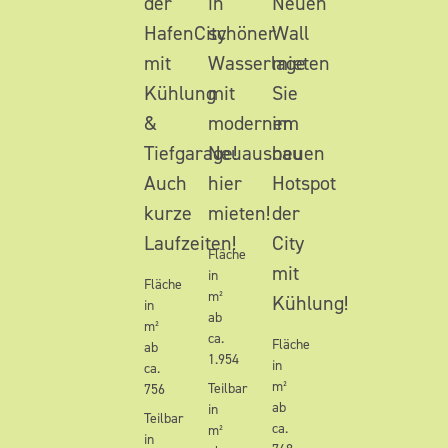
der
in
Neuen
HafenCity
schöner
Wall
mit
Wasserlage
mieten
Kühlung
mit
Sie
&
modernem
im
Tiefgarage!
Neuausbau
neuen
Auch
hier
Hotspot
kurze
mieten!
der
Laufzeiten!
City
Fläche
mit
in
Fläche
m²
Kühlung!
in
ab
m²
ca.
Fläche
ab
1.954
in
ca.
m²
Teilbar
756
ab
in
Teilbar
ca.
m²
in