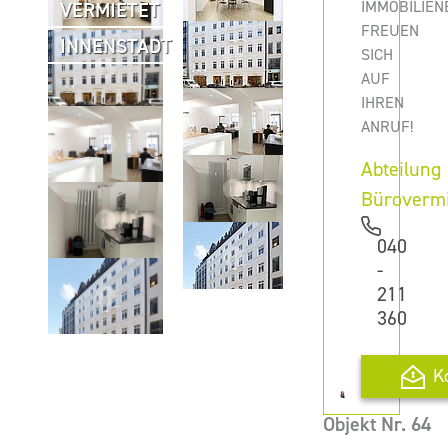
IMMOBILIEN
VERMIETET
FREUEN
INNENSTADT
SICH
AUF
IHREN
ANRUF!
Abteilung
Büroverm
040
-
211
360
K
Objekt Nr. 64