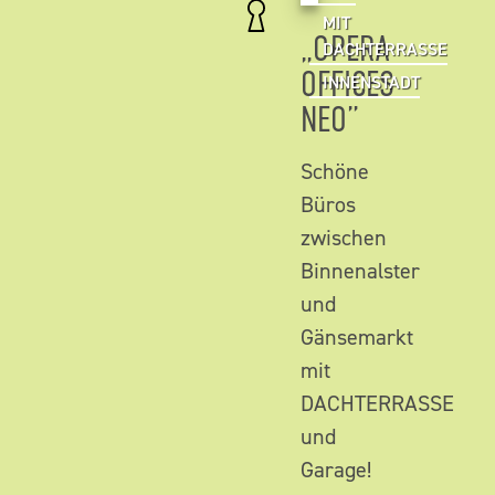
MIT
„OPERA
DACHTERRASSE
OFFICES
INNENSTADT
NEO”
Schöne
Büros
zwischen
Binnenalster
und
Gänsemarkt
mit
DACHTERRASSE
und
Garage!