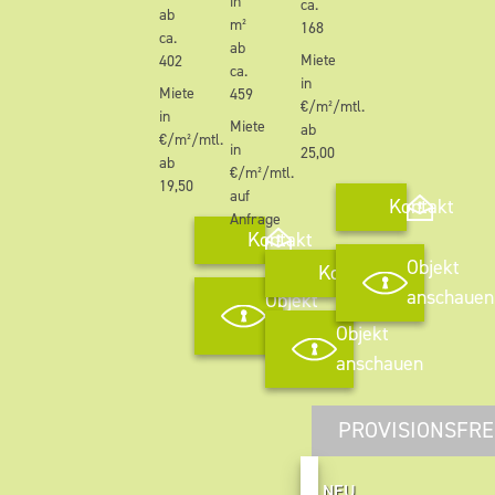
in
ca.
ab
m²
168
ca.
ab
Miete
402
ca.
in
Miete
459
€/m²/mtl.
in
Miete
ab
€/m²/mtl.
in
25,00
ab
€/m²/mtl.
19,50
auf
Kontakt
Anfrage
Kontakt
Objekt
Kontakt
anschauen
Objekt
anschauen
Objekt
anschauen
PROVISIONSFRE
NEU