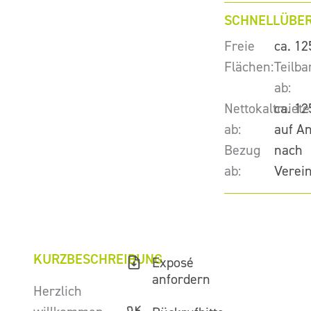
SCHNELLÜBER
Freie
ca. 12
Flächen:
Teilba
ab:
Nettokaltmiete
ca. 12
ab:
auf A
Bezug
nach
ab:
Verei
KURZBESCHREIBUNG
Exposé
anfordern
Herzlich