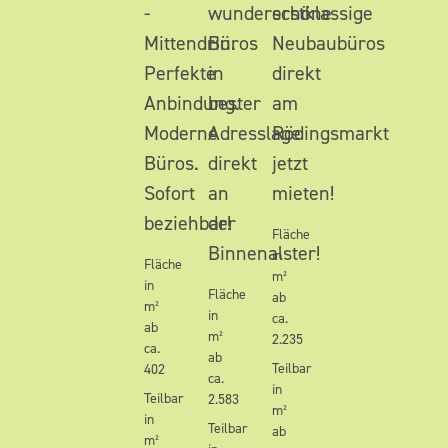
-
wunderschöne
erstklassige
Mittendrin.
Büros
Neubaubüros
Perfekte
in
direkt
Anbindung.
bester
am
Moderne
Adresslage
Rödingsmarkt
Büros.
direkt
jetzt
Sofort
an
mieten!
beziehbar!
der
Fläche
Binnenalster!
in
Fläche
m²
in
Fläche
ab
m²
in
ca.
ab
m²
2.235
ca.
ab
Teilbar
402
ca.
in
Teilbar
2.583
m²
in
Teilbar
ab
m²