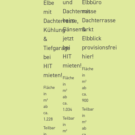
und
Elbbüro
Elbe
Dachterrasse
mit
mit
beim
Dachterrasse
Dachterrasse,
Gänsemarkt
&
Kühlung
jetzt
Elbblick
&
bei
provisionsfrei
Tiefgarage
HIT
hier!
bei
mieten!
HIT
Fläche
mieten!
in
Fläche
m²
in
Fläche
ab
m²
in
ca.
ab
m²
900
ca.
ab
Teilbar
1.034
ca.
in
Teilbar
1.228
m²
in
Teilbar
ab
m²
in
ca.