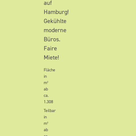
auf
Hamburg!
Gekühlte
moderne
Büros.
Faire
Miete!
Fläche
in
m²
ab
ca.
1.308
Teilbar
in
m²
ab