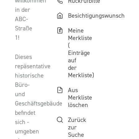
willkommen
Rückrufbitte
in der
Besichtigungswunsch
ABC-
Straße
Meine
1!
Merkliste
(
Einträge
Dieses
auf
repäsentative
der
Merkliste)
historische
Büro-
Aus
und
Merkliste
Geschäftsgebäude
löschen
befindet
Zurück
sich -
zur
umgeben
Suche