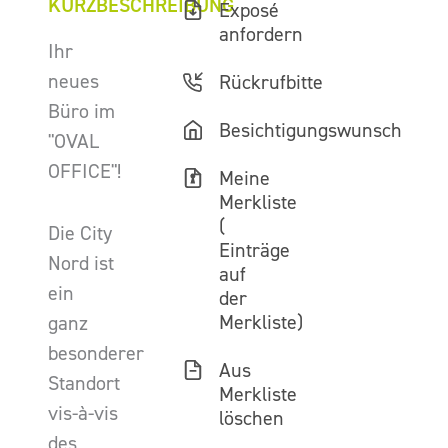
KURZBESCHREIBUNG
Exposé
anfordern
Ihr
neues
Rückrufbitte
Büro im
Besichtigungswunsch
"OVAL
OFFICE"!
Meine
Merkliste
(
Die City
Einträge
Nord ist
auf
ein
der
Merkliste)
ganz
besonderer
Aus
Standort
Merkliste
vis-à-vis
löschen
des