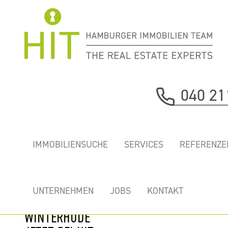
Immobilie davor
040 21
nächste Immobilie
OVAL OFFICE, TOP
IMMOBILIENSUCHE
SERVICES
REFERENZE
BÜROS AM
GRÜNEN
STADTPARK IN
UNTERNEHMEN
JOBS
KONTAKT
HAMBURG
WINTERHUDE