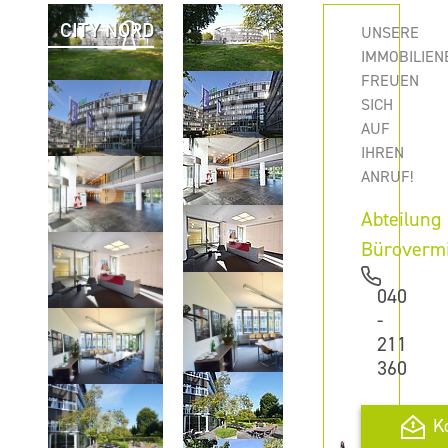
CITY NORD
UNSERE
IMMOBILIEN
FREUEN
SICH
AUF
IHREN
ANRUF!
Abteilung
Büroverm
040
-
211
360
K