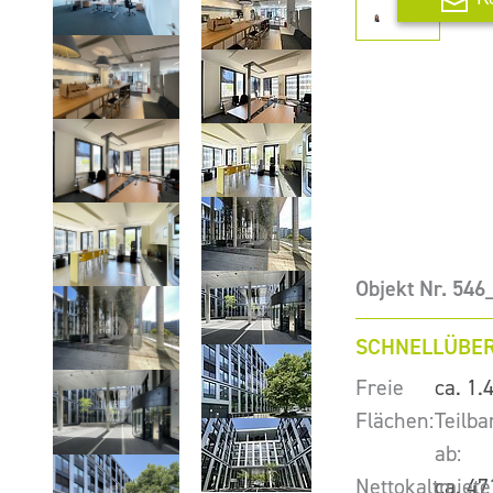
Objekt Nr. 546
SCHNELLÜBER
Freie
ca. 1.
Flächen:
Teilba
ab:
Nettokaltmiete
ca. 47