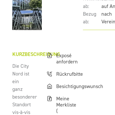
ab:
auf A
Bezug
nach
ab:
Verei
KURZBESCHREIBUNG
Exposé
anfordern
Die City
Nord ist
Rückrufbitte
ein
Besichtigungswunsch
ganz
besonderer
Meine
Standort
Merkliste
(
vis-à-vis