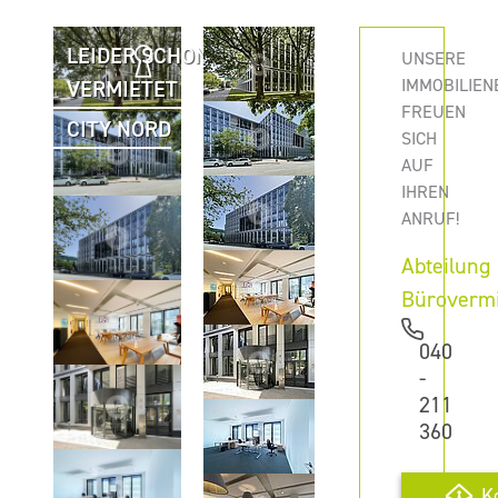
LEIDER SCHON
UNSERE
IMMOBILIEN
VERMIETET
FREUEN
CITY NORD
SICH
AUF
IHREN
ANRUF!
Abteilung
Büroverm
040
-
211
360
K