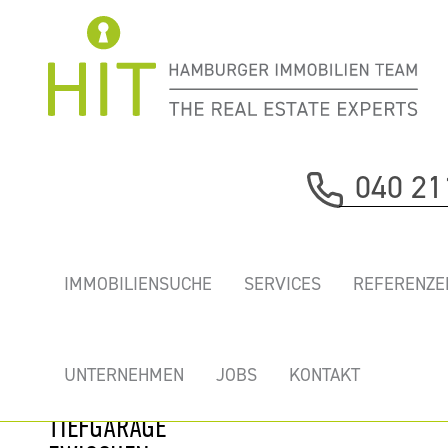
Immobilie davor
040 21
nächste Immobilie
„Ü8" - TOP
IMMOBILIENSUCHE
SERVICES
REFERENZE
BÜROS,
HOCHWERTIG
AUSGESTATTET,
UNTERNEHMEN
JOBS
KONTAKT
MIT KÜHLUNG,
TIEFGARAGE