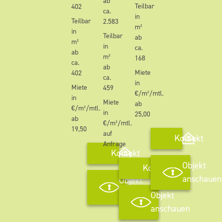
ab
Teilbar
402
ca.
in
Teilbar
2.583
m²
in
Teilbar
ab
m²
in
ca.
ab
m²
168
ca.
ab
Miete
402
ca.
in
Miete
459
€/m²/mtl.
in
Miete
ab
€/m²/mtl.
in
25,00
ab
€/m²/mtl.
19,50
auf
Kontakt
Anfrage
Kontakt
Objekt
Kontakt
anschauen
Objekt
anschauen
Objekt
anschauen