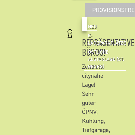
PROVISIONSFRE
NEU
E-
REPRÄSENTATIVE
LADEPARKPLÄTZE
BÜROS!
ÖSTLICHE
ALSTERLAGE (ST.
Zentrale
GEORG)
citynahe
Lage!
Sehr
guter
ÖPNV,
Kühlung,
Tiefgarage,