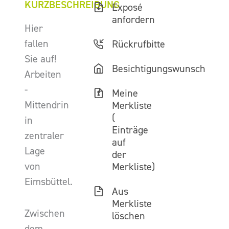
KURZBESCHREIBUNG
Exposé
anfordern
Hier
fallen
Rückrufbitte
Sie auf!
Besichtigungswunsch
Arbeiten
-
Meine
Mittendrin
Merkliste
(
in
Einträge
zentraler
auf
Lage
der
von
Merkliste)
Eimsbüttel.
Aus
Merkliste
Zwischen
löschen
dem