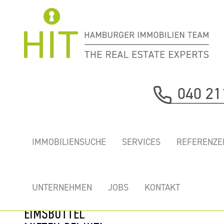
Immobilie davor
040 21
nächste Immobilie
„SCHLUMP ONE”
IMMOBILIENSUCHE
SERVICES
REFERENZE
- ERSTKLASSIGE
NEUE BÜROS MIT
TIEFGARAGE IM
UNTERNEHMEN
JOBS
KONTAKT
HERZEN VON
EIMSBÜTTEL