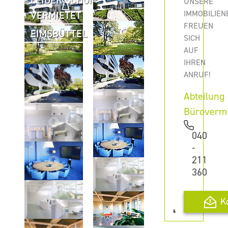
LEIDER SCHON
UNSERE
IMMOBILIEN
VERMIETET
FREUEN
EIMSBÜTTEL
SICH
AUF
IHREN
ANRUF!
Abteilung
Büroverm
040
-
211
360
K