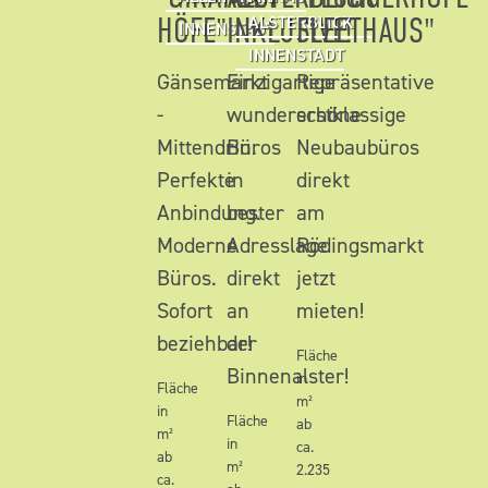
HÖFE"
INKLUSIVE!
FLEETHAUS"
ALSTERBLICK
INNENSTADT
INNENSTADT
Gänsemarkt
Einzigartige
Repräsentative
-
wunderschöne
erstklassige
Mittendrin.
Büros
Neubaubüros
Perfekte
in
direkt
Anbindung.
bester
am
Moderne
Adresslage
Rödingsmarkt
Büros.
direkt
jetzt
Sofort
an
mieten!
beziehbar!
der
Fläche
Binnenalster!
in
Fläche
m²
in
Fläche
ab
m²
in
ca.
ab
m²
2.235
ca.