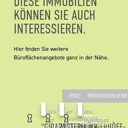
DIESE IMMOBILIEN
KÖNNEN SIE AUCH
INTERESSIEREN.
Hier finden Sie weitere
Büroflächenangebote ganz in der Nähe.
PROVISIONSFREI
PROVISIONSFRE
NEU
MIT
NEU
DACHTERRASSE
HIT
INNENSTADT
"GIRARDET
ALSTERBLICK
"FLÜGGERHÖFE-
ALLEINAUFTRAG
MIT