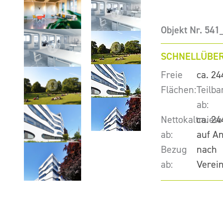
Objekt Nr. 54
SCHNELLÜBER
Freie
ca. 24
Flächen:
Teilba
ab:
Nettokaltmiete
ca. 24
ab:
auf A
Bezug
nach
ab:
Verei