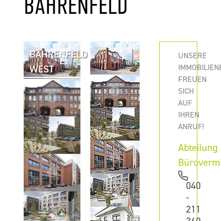
AHRENFELD
BAHRENFELD I HAMBURG
UNSERE
IMMOBILIEN
WEST
FREUEN
SICH
AUF
IHREN
ANRUF!
Abteilung
Büroverm
040
-
211