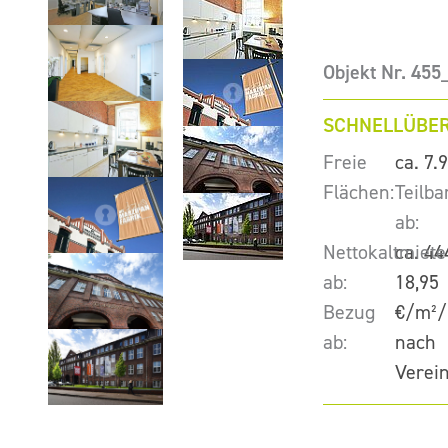
Objekt Nr. 455
SCHNELLÜBER
Freie
ca. 7.
Flächen:
Teilba
ab:
Nettokaltmiete
ca. 44
ab:
18,95
Bezug
€/m²/
ab:
nach
Verei