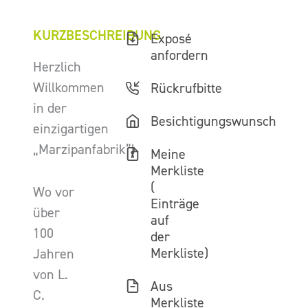
KURZBESCHREIBUNG
Exposé
anfordern
Herzlich
Willkommen
Rückrufbitte
in der
Besichtigungswunsch
einzigartigen
„Marzipanfabrik”!
Meine
Merkliste
(
Wo vor
Einträge
über
auf
100
der
Merkliste)
Jahren
von L.
Aus
C.
Merkliste