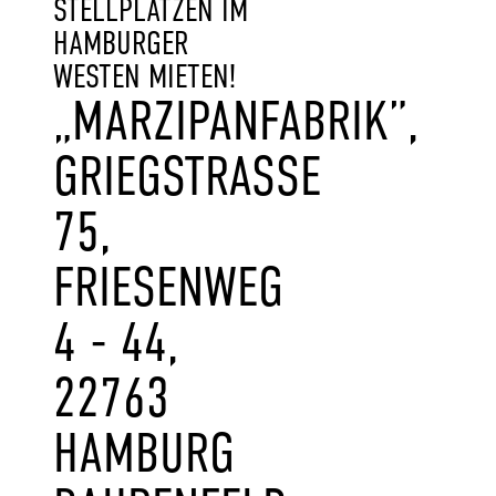
STELLPLÄTZEN IM
HAMBURGER
WESTEN MIETEN!
„MARZIPANFABRIK”,
GRIEGSTRASSE 7
5, F
RIESENWEG 4
- 44, 2
2763 H
AMBURG B