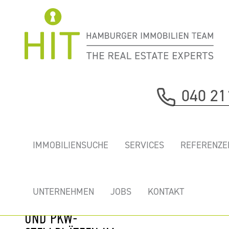
Immobilie davor
040 21
nächste Immobilie
„MARZIPANFABRIK”
IMMOBILIENSUCHE
SERVICES
REFERENZE
- EINZIGARTIGE
NEUE BÜROS UND
LOFTS MIT
UNTERNEHMEN
JOBS
KONTAKT
DACHTERRASSEN
UND PKW-