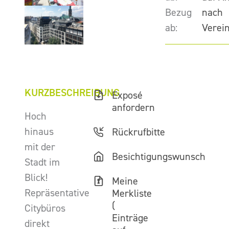
Bezug
nach
ab:
Verei
KURZBESCHREIBUNG
Exposé
anfordern
Hoch
hinaus
Rückrufbitte
mit der
Besichtigungswunsch
Stadt im
Blick!
Meine
Repräsentative
Merkliste
(
Citybüros
Einträge
direkt