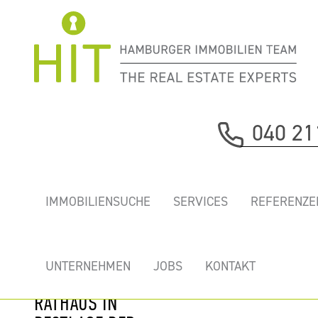
Immobilie davor
040 21
nächste Immobilie
SUDANHAUS -
IMMOBILIENSUCHE
SERVICES
REFERENZE
EXKLUSIVE
PREMIUMBÜROS
MIT TERRASSEN
UNTERNEHMEN
JOBS
KONTAKT
DIREKT BEIM
RATHAUS IN