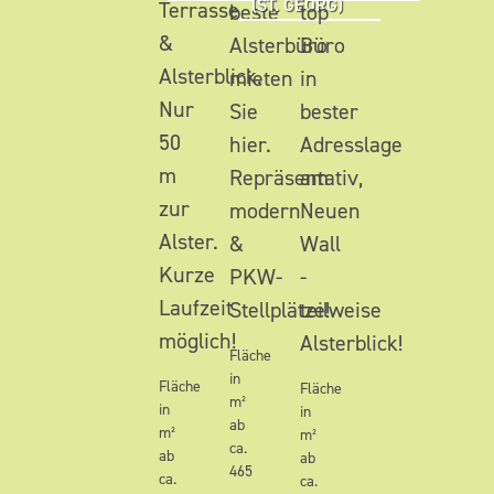
(ST. GEORG)
Terrasse
beste
top
&
Alsterbüro
Büro
Alsterblick.
mieten
in
Nur
Sie
bester
50
hier.
Adresslage
m
Repräsentativ,
am
zur
modern
Neuen
Alster.
&
Wall
Kurze
PKW-
-
Laufzeit
Stellplätze!
teilweise
möglich!
Alsterblick!
Fläche
in
Fläche
Fläche
m²
in
in
ab
m²
m²
ca.
ab
ab
465
ca.
ca.