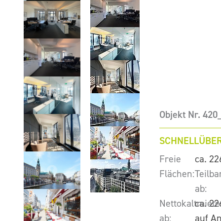
Objekt Nr. 420
SCHNELLÜBER
Freie
ca. 22
Flächen:
Teilba
ab:
Nettokaltmiete
ca. 22
ab:
auf A