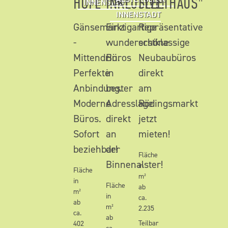
HÖFE"
INKLUSIVE!
FLEETHAUS"
INNENSTADT
INNENSTADT
Gänsemarkt
Einzigartige
Repräsentative
-
wunderschöne
erstklassige
Mittendrin.
Büros
Neubaubüros
Perfekte
in
direkt
Anbindung.
bester
am
Moderne
Adresslage
Rödingsmarkt
Büros.
direkt
jetzt
Sofort
an
mieten!
beziehbar!
der
Fläche
Binnenalster!
in
Fläche
m²
in
Fläche
ab
m²
in
ca.
ab
m²
2.235
ca.
ab
Teilbar
402