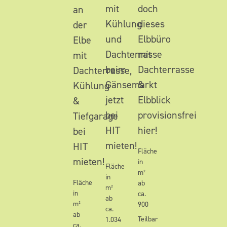
mit
doch
an
Kühlung
dieses
der
und
Elbbüro
Elbe
Dachterrasse
mit
mit
beim
Dachterrasse
Dachterrasse,
Gänsemarkt
&
Kühlung
jetzt
Elbblick
&
bei
provisionsfrei
Tiefgarage
HIT
hier!
bei
mieten!
HIT
Fläche
mieten!
in
Fläche
m²
in
Fläche
ab
m²
in
ca.
ab
m²
900
ca.
ab
Teilbar
1.034
ca.