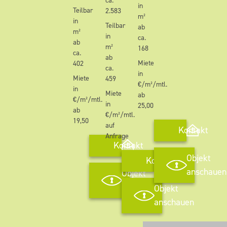
ca.
in
Teilbar
2.583
m²
in
Teilbar
ab
m²
in
ca.
ab
m²
168
ca.
ab
Miete
402
ca.
in
Miete
459
€/m²/mtl.
in
Miete
ab
€/m²/mtl.
in
25,00
ab
€/m²/mtl.
19,50
auf
Kontakt
Anfrage
Kontakt
Objekt
Kontakt
anschauen
Objekt
anschauen
Objekt
anschauen