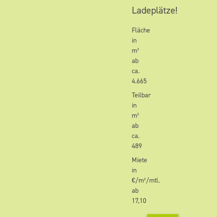
Ladeplätze!
Fläche
in
m²
ab
ca.
4.665
Teilbar
in
m²
ab
ca.
489
Miete
in
€/m²/mtl.
ab
17,10