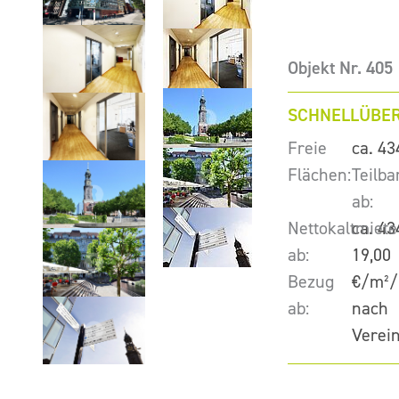
Objekt Nr. 405
SCHNELLÜBER
Freie
ca. 43
Flächen:
Teilba
ab:
Nettokaltmiete
ca. 43
ab:
19,00
Bezug
€/m²/
ab:
nach
Verei