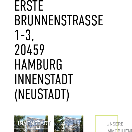
ERSTE
BRUNNENSTRASSE 1
-3, 2
0459 H
AMBURG I
NNENSTADT (
NEUSTADT)
INNENSTADT
UNSERE
IMMOBILIEN