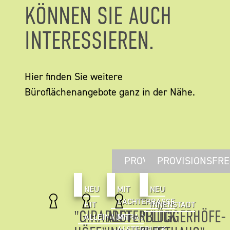
KÖNNEN SIE AUCH
INTERESSIEREN.
Hier finden Sie weitere
Büroflächenangebote ganz in der Nähe.
PROVISIONSFREI
PROVISIONSFRE
NEU
MIT
NEU
DACHTERRASSE
HIT
INNENSTADT
"GIRARDET
ALSTERBLICK
"FLÜGGERHÖFE-
ALLEINAUFTRAG
MIT
ALSTERBLICK