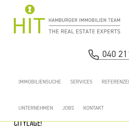
Immobilie davor
040 21
nächste Immobilie
TOP BÜRO
IMMOBILIENSUCHE
SERVICES
REFERENZE
ZWISCHEN
MICHEL UND
GROSSNEUMARKT -
UNTERNEHMEN
JOBS
KONTAKT
IN BESTER C
ITYLAGE!