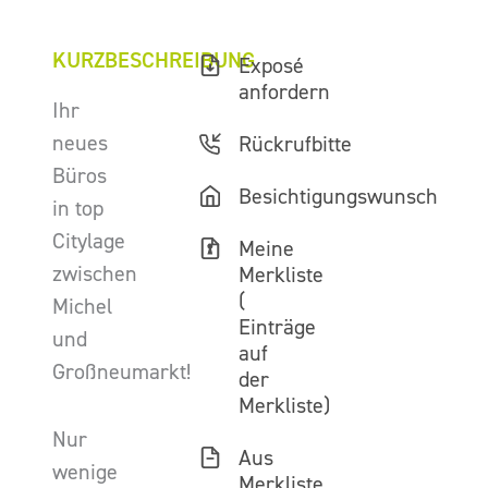
KURZBESCHREIBUNG
Exposé
anfordern
Ihr
neues
Rückrufbitte
Büros
Besichtigungswunsch
in top
Citylage
Meine
zwischen
Merkliste
(
Michel
Einträge
und
auf
Großneumarkt!
der
Merkliste)
Nur
Aus
wenige
Merkliste