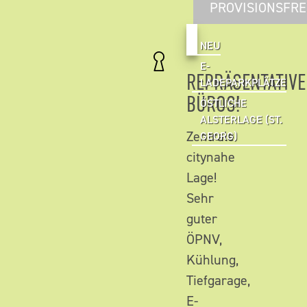
PROVISIONSFRE
NEU
E-
REPRÄSENTATIVE
LADEPARKPLÄTZE
BÜROS!
ÖSTLICHE
ALSTERLAGE (ST.
Zentrale
GEORG)
citynahe
Lage!
Sehr
guter
ÖPNV,
Kühlung,
Tiefgarage,
E-