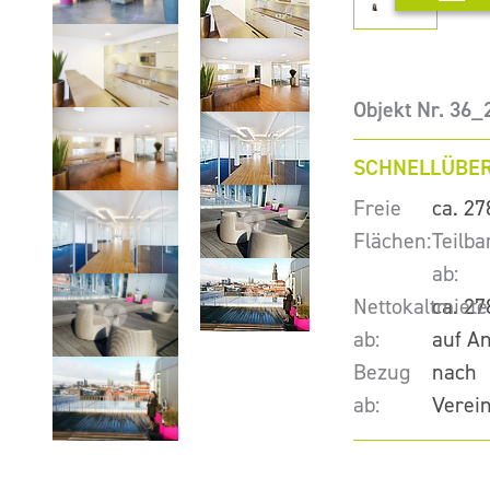
Objekt Nr. 36_
SCHNELLÜBER
Freie
ca. 27
Flächen:
Teilba
ab:
Nettokaltmiete
ca. 27
ab:
auf A
Bezug
nach
ab:
Verei