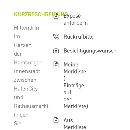
KURZBESCHREIBUNG
Exposé
anfordern
Mittendrin
im
Rückrufbitte
Herzen
Besichtigungswunsch
der
Hamburger
Meine
Innenstadt
Merkliste
(
zwischen
Einträge
HafenCity
auf
und
der
Rathausmarkt
Merkliste)
finden
Aus
Sie
Merkliste