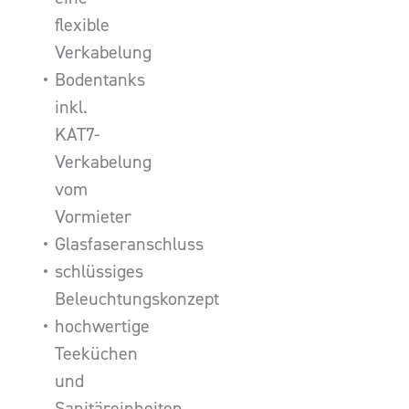
flexible
Verkabelung
Bodentanks
inkl.
KAT7-
Verkabelung
vom
Vormieter
Glasfaseranschluss
schlüssiges
Beleuchtungskonzept
hochwertige
Teeküchen
und
Sanitäreinheiten