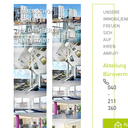
LEIDER SCHON
UNSERE
IMMOBILIEN
VERMIETET
FREUEN
MIT DACHTERRASSE
SICH
AUF
INNENSTADT
IHREN
ANRUF!
Abteilung
Büroverm
040
-
211
360
K