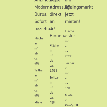
Moderne
Adresslage
Rödingsmarkt
Büros.
direkt
jetzt
Sofort
an
mieten!
beziehbar!
der
Fläche
Binnenalster!
in
Fläche
m²
in
Fläche
ab
m²
in
ca.
ab
m²
2.235
ca.
ab
Teilbar
402
ca.
in
Teilbar
2.583
m²
in
Teilbar
ab
m²
in
ca.
ab
m²
168
ca.
ab
Miete
402
ca.
in
Miete
459
€/m²/mtl.