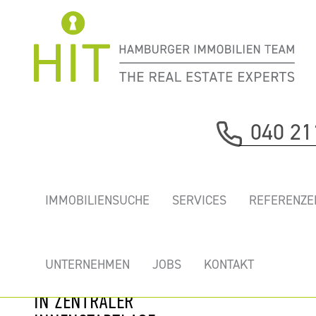
Immobilie davor
040 21
nächste Immobilie
"RÖ20" -
IMMOBILIENSUCHE
SERVICES
REFERENZE
REPRÄSENTATIVES
BÜROHAUS
DIREKT AM
UNTERNEHMEN
JOBS
KONTAKT
RÖDINGSMARKT
IN ZENTRALER