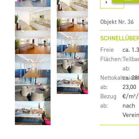
Objekt Nr. 36
SCHNELLÜBER
Freie
ca. 1.
Flächen:
Teilba
ab:
Nettokaltmiete
ca. 28
ab:
23,00
Bezug
€/m²/
ab:
nach
Verei