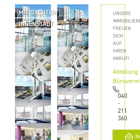
MIT DACHTERRASSE
UNSERE
IMMOBILIEN
INNENSTADT
FREUEN
SICH
AUF
IHREN
ANRUF!
Abteilung
Büroverm
040
-
211
360
K