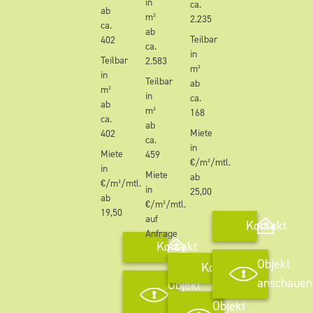
in
ca.
ab
m²
2.235
ca.
ab
Teilbar
402
ca.
in
Teilbar
2.583
m²
in
Teilbar
ab
m²
in
ca.
ab
m²
168
ca.
ab
Miete
402
ca.
in
Miete
459
€/m²/mtl.
in
Miete
ab
€/m²/mtl.
in
25,00
ab
€/m²/mtl.
19,50
auf
Kontakt
Anfrage
Kontakt
Objekt
Kontakt
anschauen
Objekt
anschauen
Objekt