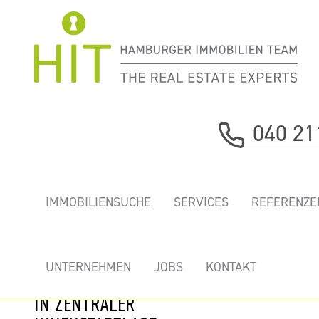
Immobilie davor
040 21
nächste Immobilie
„RÖ20" -
IMMOBILIENSUCHE
SERVICES
REFERENZE
REPRÄSENTATIVES
BÜROHAUS
DIREKT AM
UNTERNEHMEN
JOBS
KONTAKT
RÖDINGSMARKT
IN ZENTRALER