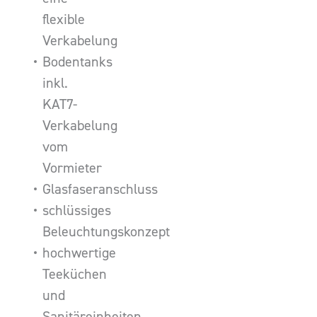
flexible
Verkabelung
Bodentanks
inkl.
KAT7-
Verkabelung
vom
Vormieter
Glasfaseranschluss
schlüssiges
Beleuchtungskonzept
hochwertige
Teeküchen
und
Sanitäreinheiten