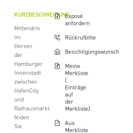
KURZBESCHREIBUNG
Exposé
anfordern
Mittendrin
im
Rückrufbitte
Herzen
Besichtigungswunsch
der
Hamburger
Meine
Innenstadt
Merkliste
(
zwischen
Einträge
HafenCity
auf
und
der
Rathausmarkt
Merkliste)
finden
Aus
Sie
Merkliste