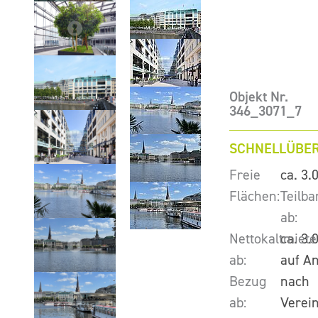
Objekt Nr.
346_3071_7
SCHNELLÜBER
Freie
ca. 3.
Flächen:
Teilba
ab:
Nettokaltmiete
ca. 3.
ab:
auf A
Bezug
nach
ab:
Verei