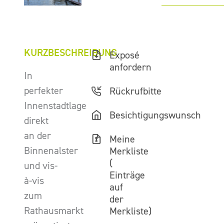
KURZBESCHREIBUNG
Exposé
anfordern
In
perfekter
Rückrufbitte
Innenstadtlage
Besichtigungswunsch
direkt
an der
Meine
Binnenalster
Merkliste
(
und vis-
Einträge
à-vis
auf
zum
der
Rathausmarkt
Merkliste)