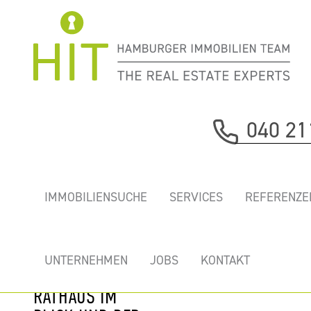
Immobilie davor
040 21
nächste Immobilie
EUROPA PASSAGE
IMMOBILIENSUCHE
SERVICES
REFERENZE
- MODERNE
BÜROS MIT DER
ALSTER VOR DER
UNTERNEHMEN
JOBS
KONTAKT
TÜR, DEM
RATHAUS IM