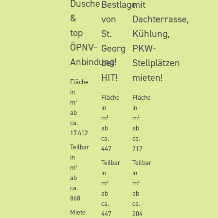
Dusche
Bestlage
mit
&
von
Dachterrasse,
top
St.
Kühlung,
ÖPNV-
Georg
PKW-
Anbindung!
bei
Stellplätzen
HIT!
mieten!
Fläche
in
Fläche
Fläche
m²
in
in
ab
m²
m²
ca.
ab
ab
17.412
ca.
ca.
Teilbar
447
717
in
Teilbar
Teilbar
m²
in
in
ab
m²
m²
ca.
ab
ab
868
ca.
ca.
Miete
447
204