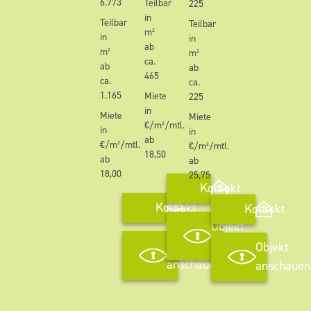
6.773
Teilbar
225
in
Teilbar
Teilbar
m²
in
in
ab
m²
m²
ca.
ab
ab
465
ca.
ca.
1.165
Miete
225
in
Miete
Miete
€/m²/mtl.
in
in
ab
€/m²/mtl.
€/m²/mtl.
18,50
ab
ab
18,00
25,75
Kontakt
Kontakt
Kontakt
Objekt
anschauen
Objekt
Objekt
anschauen
anschauen