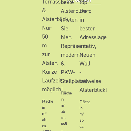
(ST. GEORG)
Terrasse
beste
top
&
Alsterbüro
Büro
Alsterblick.
mieten
in
Nur
Sie
bester
50
hier.
Adresslage
m
Repräsentativ,
am
zur
modern
Neuen
Alster.
&
Wall
Kurze
PKW-
-
Laufzeit
Stellplätze!
teilweise
möglich!
Alsterblick!
Fläche
in
Fläche
Fläche
m²
in
in
ab
m²
m²
ca.
ab
ab
465
ca.
ca.