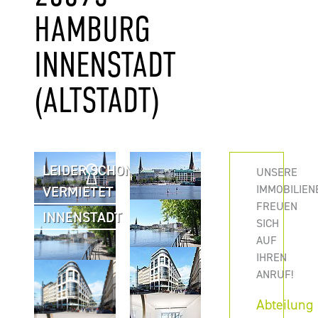
AMBURG I
NNENSTADT (
ALTSTADT)
LEIDER SCHON
UNSERE
IMMOBILIEN
VERMIETET
FREUEN
INNENSTADT
SICH
AUF
IHREN
ANRUF!
Abteilung