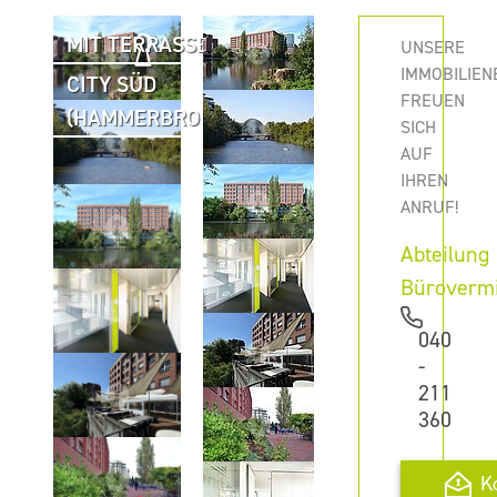
MIT TERRASSE
UNSERE
IMMOBILIEN
CITY SÜD
FREUEN
(HAMMERBROOK)
SICH
AUF
IHREN
ANRUF!
Abteilung
Büroverm
040
-
211
360
K