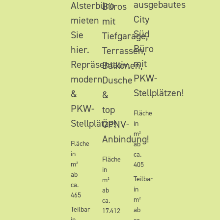
ausgebautes
Alsterbüro
Büros
City
mieten
mit
Süd
Sie
Tiefgarage,
Büro
hier.
Terrassen,
mit
Repräsentativ,
Balkonen,
PKW-
modern
Dusche
Stellplätzen!
&
&
PKW-
top
Fläche
Stellplätze!
ÖPNV-
in
m²
Anbindung!
Fläche
ab
in
ca.
Fläche
m²
405
in
ab
Teilbar
m²
ca.
in
ab
465
m²
ca.
Teilbar
ab
17.412
in