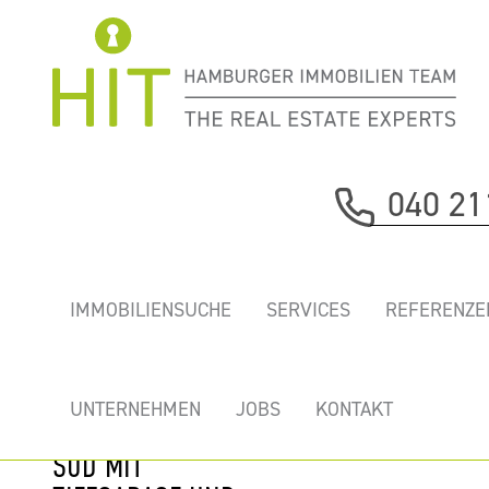
Immobilie davor
040 21
nächste Immobilie
„PIER81” -
IMMOBILIENSUCHE
SERVICES
REFERENZE
WERBEWIRKSAM
& CITYNAH,
HELLE BÜROS IN
UNTERNEHMEN
JOBS
KONTAKT
HAMBURG CITY
SÜD MIT