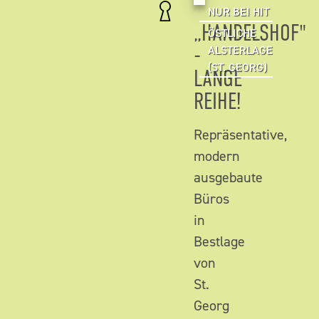
NUR BEI HIT
„HANDELSHOF"
ÖSTLICHE
-
ALSTERLAGE
(ST. GEORG)
LANGE
REIHE!
Repräsentative,
modern
ausgebaute
Büros
in
Bestlage
von
St.
Georg