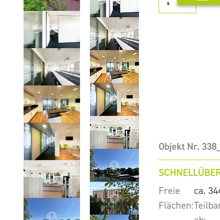
Objekt Nr. 33
SCHNELLÜBER
Freie
ca. 34
Flächen:
Teilba