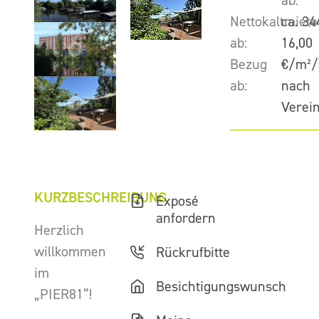
ab:
Nettokaltmiete
ca. 34
ab:
16,00
Bezug
€/m²/
ab:
nach
Verei
KURZBESCHREIBUNG
Exposé
anfordern
Herzlich
willkommen
Rückrufbitte
im
Besichtigungswunsch
„PIER81”!