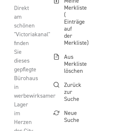
Meine
Merkliste
Direkt
(
am
Einträge
schönen
auf
"Victoriakanal"
der
Merkliste)
finden
Sie
Aus
dieses
Merkliste
gepflegte
löschen
Bürohaus
Zurück
in
zur
werbewirksamer
Suche
Lager
Neue
im
Suche
Herzen
der City