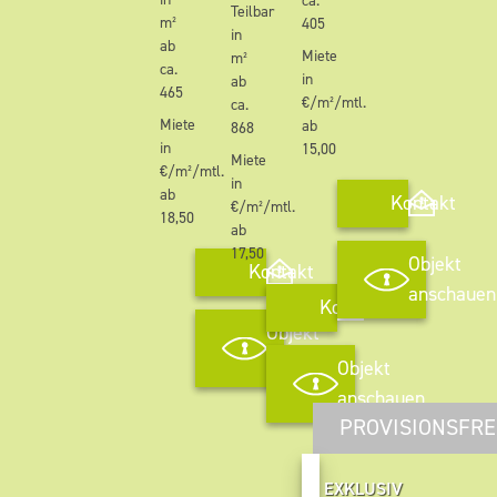
ca.
Teilbar
m²
405
in
ab
Miete
m²
ca.
in
ab
465
€/m²/mtl.
ca.
Miete
ab
868
in
15,00
Miete
€/m²/mtl.
in
ab
Kontakt
€/m²/mtl.
18,50
ab
17,50
Objekt
Kontakt
anschauen
Kontakt
Objekt
anschauen
Objekt
anschauen
PROVISIONSFRE
EXKLUSIV