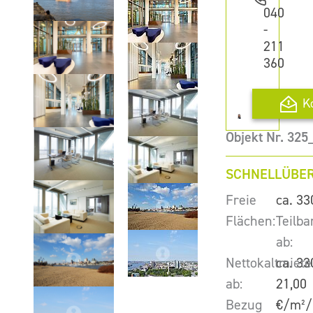
040
-
211
360
K
Objekt Nr. 32
SCHNELLÜBER
Freie
ca. 33
Flächen:
Teilba
ab:
Nettokaltmiete
ca. 33
ab:
21,00
Bezug
€/m²/