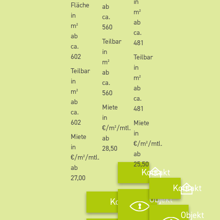
in
Fläche
ab
m²
in
ca.
ab
m²
560
ca.
ab
Teilbar
481
ca.
in
602
Teilbar
m²
in
Teilbar
ab
m²
in
ca.
ab
m²
560
ca.
ab
Miete
481
ca.
in
602
Miete
€/m²/mtl.
in
Miete
ab
€/m²/mtl.
in
28,50
ab
€/m²/mtl.
25,50
ab
Kontakt
27,00
Kontakt
Objekt
Kontakt
anschauen
Objekt