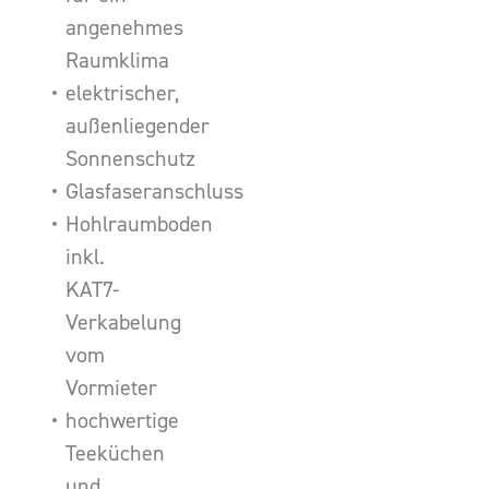
angenehmes
Raumklima
elektrischer,
außenliegender
Sonnenschutz
Glasfaseranschluss
Hohlraumboden
inkl.
KAT7-
Verkabelung
vom
Vormieter
hochwertige
Teeküchen
und