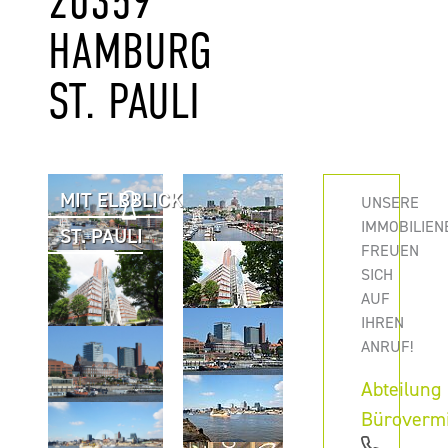
0359 H
AMBURG S
T. PAULI
MIT ELBBLICK
UNSERE
IMMOBILIEN
ST. PAULI
FREUEN
SICH
AUF
IHREN
ANRUF!
Abteilung
Büroverm