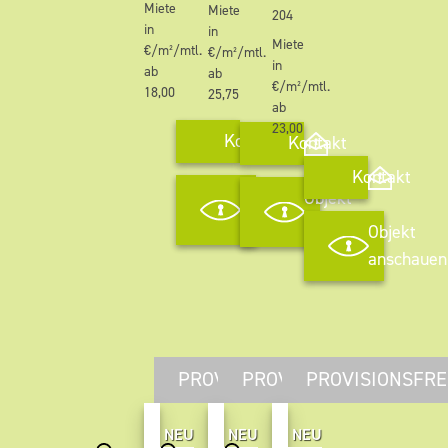
Miete
Miete
204
in
in
Miete
€/m²/mtl.
€/m²/mtl.
in
ab
ab
€/m²/mtl.
18,00
25,75
ab
23,00
Kontakt
Kontakt
Kontakt
Objekt
Objekt
anschauen
anschauen
Objekt
anschauen
PROVISIONSFREI
PROVISIONSFREI
PROVISIONSFRE
NEU
NEU
NEU