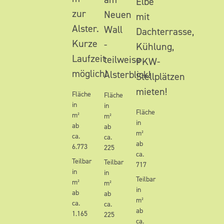
Elbe
zur
Neuen
mit
Alster.
Wall
Dachterrasse,
Kurze
-
Kühlung,
Laufzeit
teilweise
PKW-
möglich!
Alsterblick!
Stellplätzen
mieten!
Fläche
Fläche
in
in
Fläche
m²
m²
in
ab
ab
m²
ca.
ca.
ab
6.773
225
ca.
Teilbar
Teilbar
717
in
in
Teilbar
m²
m²
in
ab
ab
m²
ca.
ca.
ab
1.165
225
ca.