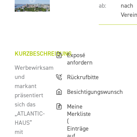
ab:
nach
Verei
KURZBESCHREIBUNG
Exposé
anfordern
Werbewirksam
und
Rückrufbitte
markant
Besichtigungswunsch
präsentiert
sich das
Meine
„ATLANTIC-
Merkliste
(
HAUS”
Einträge
mit
auf