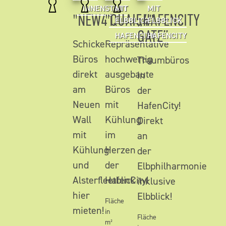
INNENSTADT
MIT
MIT
"NEW41"
"QUAI54"
„HAFENCITY
ELBBLICK
ELBBLICK
GATE”
HAFENCITY
HAFENCITY
Schicke
Repräsentative
Büros
hochwertig
Traumbüros
direkt
ausgebaute
in
am
Büros
der
Neuen
mit
HafenCity!
Wall
Kühlung
Direkt
mit
im
an
Kühlung
Herzen
der
und
der
Elbphilharmonie
Alsterfleetblick
HafenCity!
inklusive
hier
Elbblick!
Fläche
mieten!
in
Fläche
m²