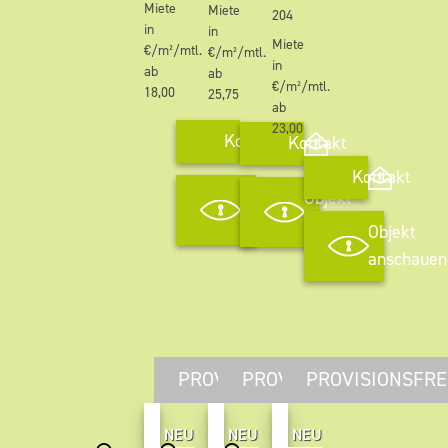
Miete
Miete
204
in
in
Miete
€/m²/mtl.
€/m²/mtl.
in
ab
ab
€/m²/mtl.
18,00
25,75
ab
23,00
Kontakt
Kontakt
Kontakt
Objekt
Objekt
anschauen
anschauen
Objekt
anschauen
PROVISIONSFREI
PROVISIONSFREI
PROVISIONSFRE
NEU
NEU
NEU