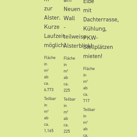
Elbe
zur
Neuen
mit
Alster.
Wall
Dachterrasse,
Kurze
-
Kühlung,
Laufzeit
teilweise
PKW-
möglich!
Alsterblick!
Stellplätzen
mieten!
Fläche
Fläche
in
in
Fläche
m²
m²
in
ab
ab
m²
ca.
ca.
ab
6.773
225
ca.
Teilbar
Teilbar
717
in
in
Teilbar
m²
m²
in
ab
ab
m²
ca.
ca.
ab
1.165
225
ca.