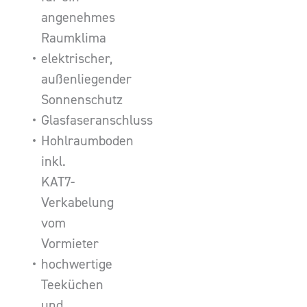
angenehmes
Raumklima
elektrischer,
außenliegender
Sonnenschutz
Glasfaseranschluss
Hohlraumboden
inkl.
KAT7-
Verkabelung
vom
Vormieter
hochwertige
Teeküchen
und