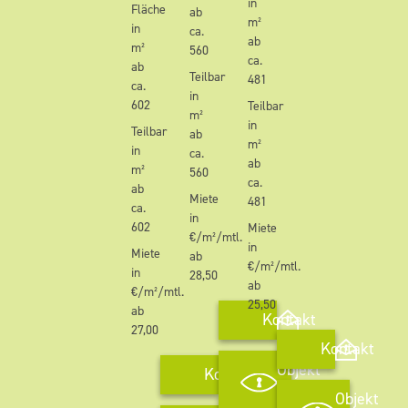
in
Fläche
ab
m²
in
ca.
ab
m²
560
ca.
ab
Teilbar
481
ca.
in
602
Teilbar
m²
in
Teilbar
ab
m²
in
ca.
ab
m²
560
ca.
ab
Miete
481
ca.
in
602
Miete
€/m²/mtl.
in
Miete
ab
€/m²/mtl.
in
28,50
ab
€/m²/mtl.
25,50
ab
Kontakt
27,00
Kontakt
Objekt
Kontakt
anschauen
Objekt