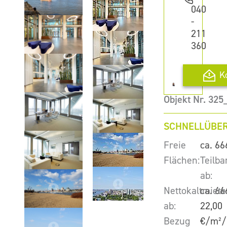
040
-
211
360
K
Objekt Nr. 32
SCHNELLÜBER
Freie
ca. 66
Flächen:
Teilba
ab:
Nettokaltmiete
ca. 66
ab:
22,00
Bezug
€/m²/