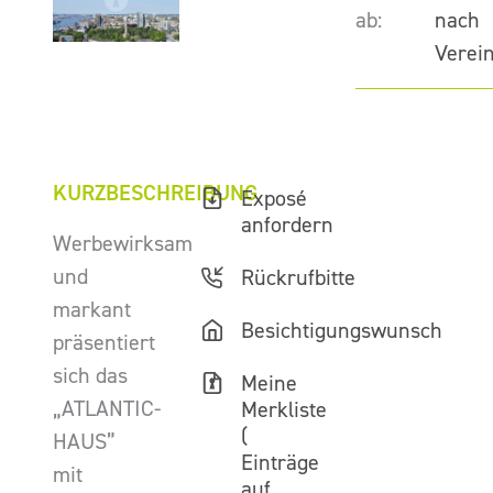
ab:
nach
Verei
KURZBESCHREIBUNG
Exposé
anfordern
Werbewirksam
und
Rückrufbitte
markant
Besichtigungswunsch
präsentiert
sich das
Meine
„ATLANTIC-
Merkliste
(
HAUS”
Einträge
mit
auf