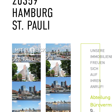
0359 H
AMBURG S
T. PAULI
MIT ELBBLICK
UNSERE
IMMOBILIEN
ST. PAULI
FREUEN
SICH
AUF
IHREN
ANRUF!
Abteilung
Büroverm