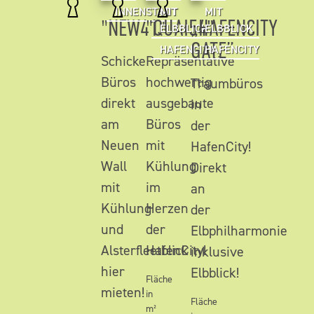
INNENSTADT
MIT
MIT
"NEW41"
"QUAI54"
„HAFENCITY
ELBBLICK
ELBBLICK
GATE”
HAFENCITY
HAFENCITY
Schicke
Repräsentative
Büros
hochwertig
Traumbüros
direkt
ausgebaute
in
am
Büros
der
Neuen
mit
HafenCity!
Wall
Kühlung
Direkt
mit
im
an
Kühlung
Herzen
der
und
der
Elbphilharmonie
Alsterfleetblick
HafenCity!
inklusive
hier
Elbblick!
Fläche
mieten!
in
Fläche
m²