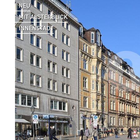
NEU
MIT ALSTERBLICK
INNENSTADT