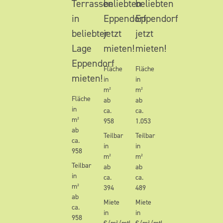
Terrassen
beliebten
beliebten
in
Eppendorf
Eppendorf
beliebter
jetzt
jetzt
Lage
mieten!
mieten!
Eppendorf
Fläche
Fläche
mieten!
in
in
m²
m²
Fläche
ab
ab
in
ca.
ca.
m²
958
1.053
ab
Teilbar
Teilbar
ca.
in
in
958
m²
m²
Teilbar
ab
ab
in
ca.
ca.
m²
394
489
ab
Miete
Miete
ca.
in
in
958