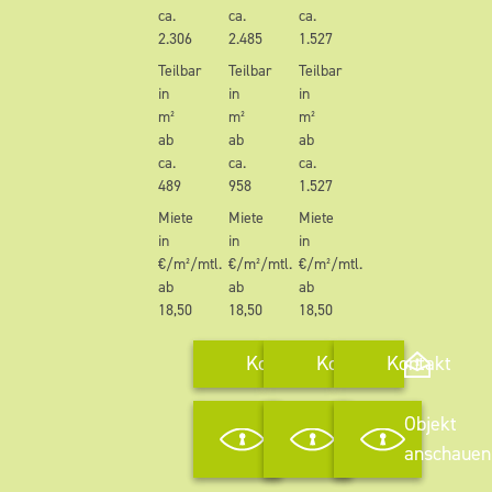
ca.
ca.
ca.
2.306
2.485
1.527
Teilbar
Teilbar
Teilbar
in
in
in
m²
m²
m²
ab
ab
ab
ca.
ca.
ca.
489
958
1.527
Miete
Miete
Miete
in
in
in
€/m²/mtl.
€/m²/mtl.
€/m²/mtl.
ab
ab
ab
18,50
18,50
18,50
Kontakt
Kontakt
Kontakt
Objekt
Objekt
Objekt
anschauen
anschauen
anschauen