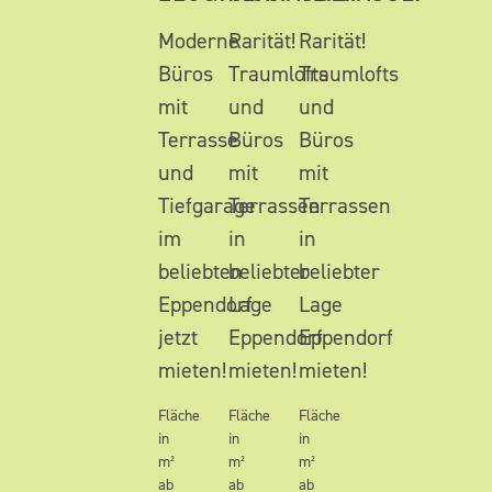
Moderne
Rarität!
Rarität!
Büros
Traumlofts
Traumlofts
mit
und
und
Terrasse
Büros
Büros
und
mit
mit
Tiefgarage
Terrassen
Terrassen
im
in
in
beliebten
beliebter
beliebter
Eppendorf
Lage
Lage
jetzt
Eppendorf
Eppendorf
mieten!
mieten!
mieten!
Fläche
Fläche
Fläche
in
in
in
m²
m²
m²
ab
ab
ab