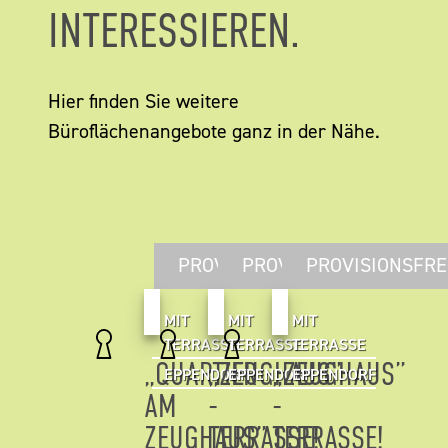
INTERESSIEREN.
Hier finden Sie weitere
Büroflächenangebote ganz in der Nähe.
PROVISIONSFREI
PROVISIONSFREI
PROVISIONSFRE
MIT
MIT
MIT
TERRASSE
TERRASSE
TERRASSE
„QUARTIER
„ZEUGHAUS”
„ZEUGHAUS”
EPPENDORF
EPPENDORF
EPPENDORF
AM
-
-
ZEUGHAUS”
TERRASSE!
TERRASSE!