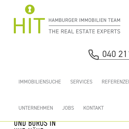
Immobilie davor
040 21
nächste Immobilie
„CIM-CENTRUM
IMMOBILIENSUCHE
SERVICES
REFERENZE
FÜR INNOVATIVE
MEDIZIN” -
LABORE,
UNTERNEHMEN
JOBS
KONTAKT
PRAXISFLÄCHEN
UND BÜROS IN