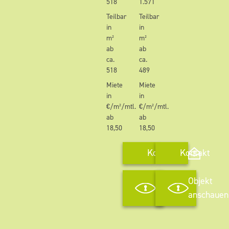
518
1.571
Teilbar
Teilbar
in
in
m²
m²
ab
ab
ca.
ca.
518
489
Miete
Miete
in
in
€/m²/mtl.
€/m²/mtl.
ab
ab
18,50
18,50
Kontakt
Kontakt
Objekt
Objekt
anschauen
anschauen