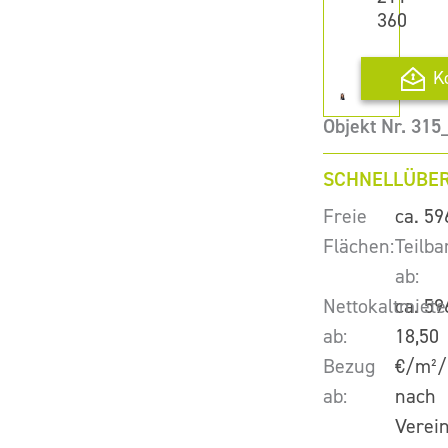
360
K
Objekt Nr. 31
SCHNELLÜBER
Freie
ca. 59
Flächen:
Teilba
ab:
Nettokaltmiete
ca. 59
ab:
18,50
Bezug
€/m²/
ab:
nach
Verei