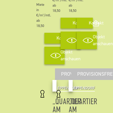
€/m²/mtl.
€/m²/mtl.
Miete
ab
ab
in
18,50
18,50
€/m²/mtl.
ab
Kontakt
Kontakt
18,50
Objekt
Objekt
Kontakt
anschauen
anschauen
Objekt
anschauen
PROVISIONSFREI
PROVISIONSFRE
EPPENDORF
EPPENDORF
„QUARTIER
„QUARTIER
AM
AM