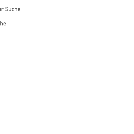
ur Suche
che