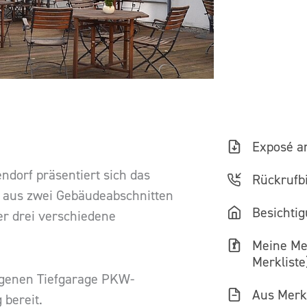
Exposé a
ndorf präsentiert sich das
Rückrufbi
s aus zwei Gebäudeabschnitten
Besichti
er drei verschiedene
Meine Mer
Merkliste
eigenen Tiefgarage PKW-
Aus Merkl
 bereit.