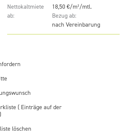
Nettokaltmiete
18,50 €/m²/mtl.
ab:
Bezug ab:
nach Vereinbarung
nfordern
tte
gungswunsch
kliste (
Einträge auf der
)
iste löschen