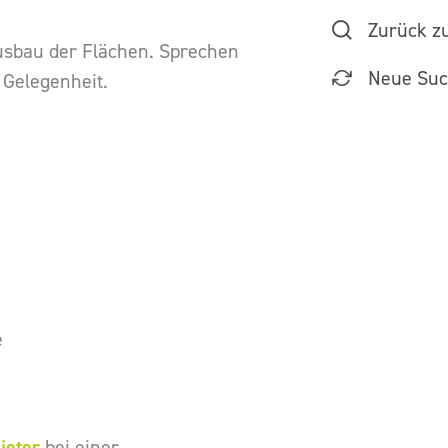
Zurück z
usbau der Flächen. Sprechen
Neue Su
 Gelegenheit.
e
ieter
bei einer