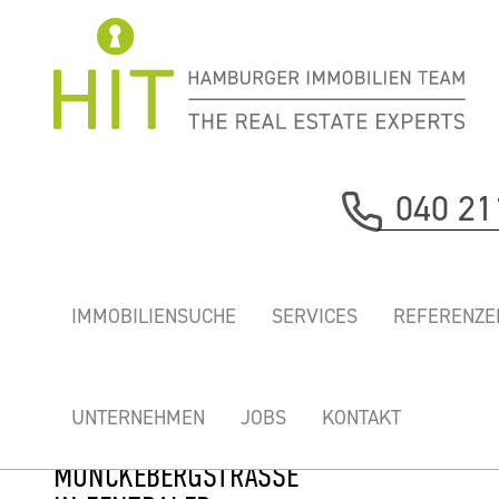
Immobilie davor
040 21
nächste Immobilie
„NEUER
IMMOBILIENSUCHE
SERVICES
REFERENZE
DOVENHOF” -
MODERNE NEUE
BÜROS ZWISCHEN
UNTERNEHMEN
JOBS
KONTAKT
HAFENCITY UND
MÖNCKEBERGSTRASSE I