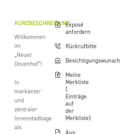
KURZBESCHREIBUNG
Exposé
anfordern
Willkommen
im
Rückrufbitte
„Neuer
Besichtigungswunsch
Dovenhof”!
Meine
Merkliste
In
(
markanter
Einträge
und
auf
zentraler
der
Merkliste)
Innenstadtlage
als
Aus