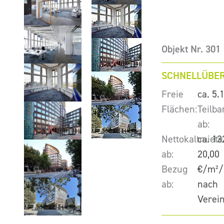
Objekt Nr. 301
SCHNELLÜBER
Freie
ca. 5.
Flächen:
Teilba
ab:
Nettokaltmiete
ca. 13
ab:
20,00
Bezug
€/m²/
ab:
nach
Verei