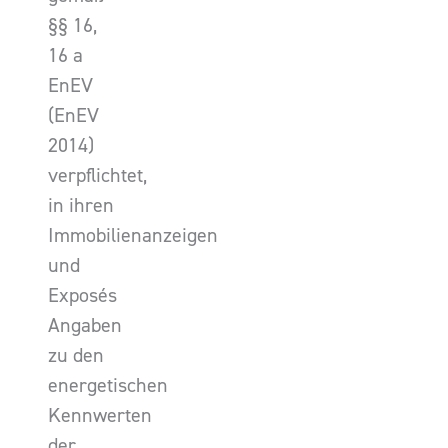
§§ 16,
16 a
EnEV
(EnEV
2014)
verpflichtet,
in ihren
Immobilienanzeigen
und
Exposés
Angaben
zu den
energetischen
Kennwerten
der