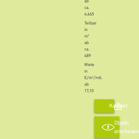
ab
ca.
4.665
Teilbar
in
m²
ab
ca.
489
Miete
in
€/m²/mtl.
ab
17,10
Kontakt
Objekt
anschauen