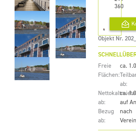
360
K
Objekt Nr. 202
SCHNELLÜBER
Freie
ca. 1.
Flächen:
Teilba
ab:
Nettokaltmiete
ca. 1.
ab:
auf A
Bezug
nach
ab:
Verei