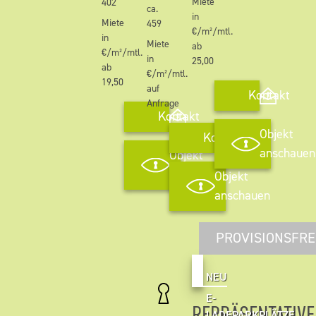
Miete
402
ca.
in
Miete
459
€/m²/mtl.
in
Miete
ab
€/m²/mtl.
in
25,00
ab
€/m²/mtl.
19,50
auf
Kontakt
Anfrage
Kontakt
Objekt
Kontakt
anschauen
Objekt
anschauen
Objekt
anschauen
PROVISIONSFRE
NEU
E-
REPRÄSENTATIVE
LADEPARKPLÄTZE