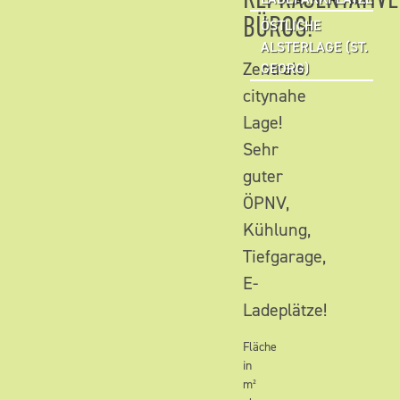
BÜROS!
ÖSTLICHE
ALSTERLAGE (ST.
Zentrale
GEORG)
citynahe
Lage!
Sehr
guter
ÖPNV,
Kühlung,
Tiefgarage,
E-
Ladeplätze!
Fläche
in
m²