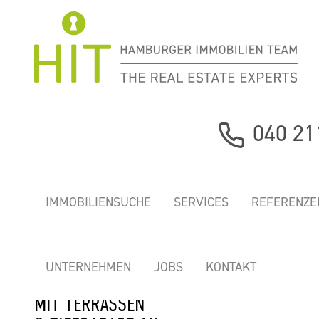
Immobilie davor
040 21
nächste Immobilie
HIT VERMIETET
IMMOBILIENSUCHE
SERVICES
REFERENZE
TRAUMLOFTS IM
EINZIGARTIGEN
„ALTONAER
UNTERNEHMEN
JOBS
KONTAKT
KAISPEICHER"
MIT TERRASSEN