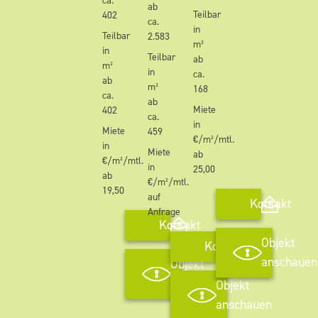
ca.
ab
Teilbar
402
ca.
in
Teilbar
2.583
m²
in
Teilbar
ab
m²
in
ca.
ab
m²
168
ca.
ab
Miete
402
ca.
in
Miete
459
€/m²/mtl.
in
Miete
ab
€/m²/mtl.
in
25,00
ab
€/m²/mtl.
19,50
auf
Kontakt
Anfrage
Kontakt
Objekt
Kontakt
anschauen
Objekt
anschauen
Objekt
anschauen