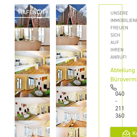
HAFENCITY
UNSERE
IMMOBILIEN
FREUEN
SICH
AUF
IHREN
ANRUF!
Abteilung
Büroverm
040
-
211
360
K