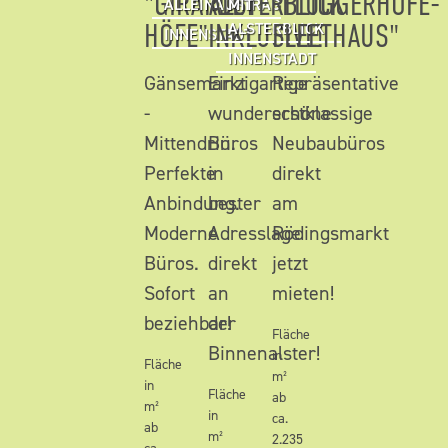
"GIRARDET
ALSTERBLICK
"FLÜGGERHÖFE-
ALLEINAUFTRAG
MIT
HÖFE"
INKLUSIVE!
FLEETHAUS"
ALSTERBLICK
INNENSTADT
INNENSTADT
Gänsemarkt
Einzigartige
Repräsentative
-
wunderschöne
erstklassige
Mittendrin.
Büros
Neubaubüros
Perfekte
in
direkt
Anbindung.
bester
am
Moderne
Adresslage
Rödingsmarkt
Büros.
direkt
jetzt
Sofort
an
mieten!
beziehbar!
der
Fläche
Binnenalster!
in
Fläche
m²
in
Fläche
ab
m²
in
ca.
ab
m²
2.235