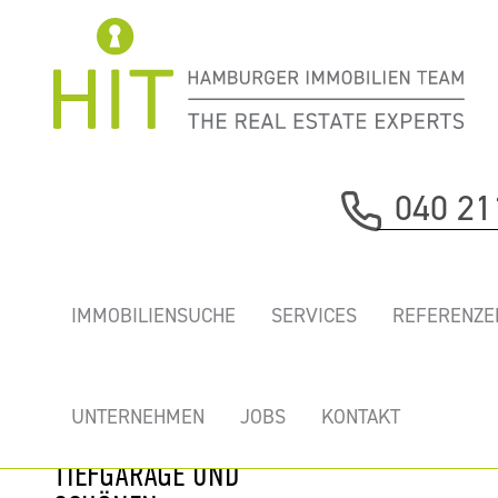
Immobilie davor
040 21
nächste Immobilie
„SUMATRAKONTOR”
IMMOBILIENSUCHE
SERVICES
REFERENZE
-
REPRÄSENTATIVE
TOP BÜROS MIT
UNTERNEHMEN
JOBS
KONTAKT
KÜHLUNG,
TIEFGARAGE UND