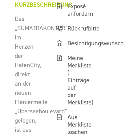
KURZBESCHREIBUNG
Exposé
anfordern
Das
„SUMATRAKONTOR”
Rückrufbitte
im
Besichtigungswunsch
Herzen
der
Meine
HafenCity,
Merkliste
(
direkt
Einträge
an der
auf
neuen
der
Flaniermeile
Merkliste)
„Überseeboulevard”
Aus
gelegen,
Merkliste
ist das
löschen