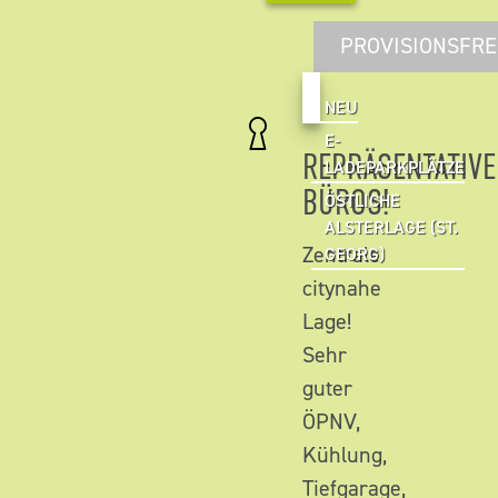
PROVISIONSFRE
NEU
E-
REPRÄSENTATIVE
LADEPARKPLÄTZE
BÜROS!
ÖSTLICHE
ALSTERLAGE (ST.
Zentrale
GEORG)
citynahe
Lage!
Sehr
guter
ÖPNV,
Kühlung,
Tiefgarage,