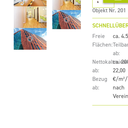
Objekt Nr. 201
SCHNELLÜBER
Freie
ca. 4.
Flächen:
Teilba
ab:
Nettokaltmiete
ca. 20
ab:
22,00
Bezug
€/m²/
ab:
nach
Verei