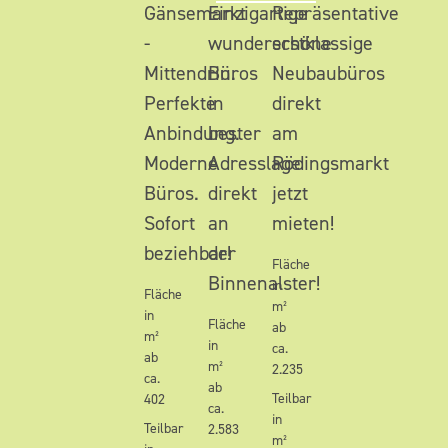
Gänsemarkt
Einzigartige
Repräsentative
-
wunderschöne
erstklassige
Mittendrin.
Büros
Neubaubüros
Perfekte
in
direkt
Anbindung.
bester
am
Moderne
Adresslage
Rödingsmarkt
Büros.
direkt
jetzt
Sofort
an
mieten!
beziehbar!
der
Fläche
Binnenalster!
in
Fläche
m²
in
Fläche
ab
m²
in
ca.
ab
m²
2.235
ca.
ab
Teilbar
402
ca.
in
Teilbar
2.583
m²