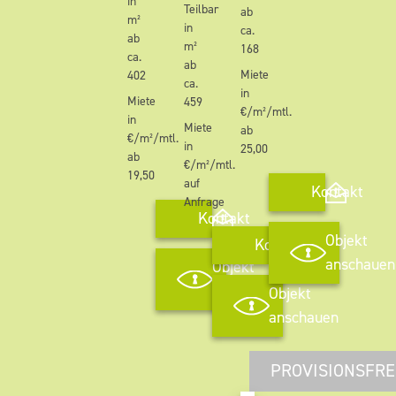
in
Teilbar
ab
m²
in
ca.
ab
m²
168
ca.
ab
Miete
402
ca.
in
Miete
459
€/m²/mtl.
in
Miete
ab
€/m²/mtl.
in
25,00
ab
€/m²/mtl.
19,50
auf
Kontakt
Anfrage
Kontakt
Objekt
Kontakt
anschauen
Objekt
anschauen
Objekt
anschauen
PROVISIONSFRE