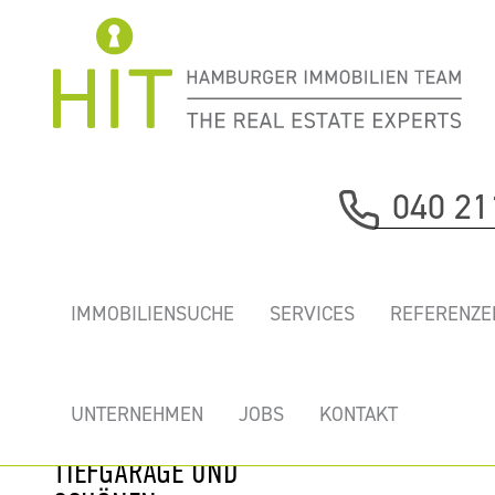
Immobilie davor
040 21
nächste Immobilie
„SUMATRAKONTOR”
IMMOBILIENSUCHE
SERVICES
REFERENZE
-
REPRÄSENTATIVE
TOP BÜROS MIT
UNTERNEHMEN
JOBS
KONTAKT
KÜHLUNG,
TIEFGARAGE UND