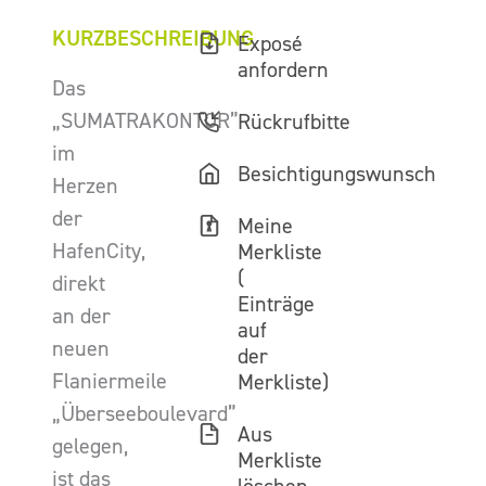
KURZBESCHREIBUNG
Exposé
anfordern
Das
„SUMATRAKONTOR”
Rückrufbitte
im
Besichtigungswunsch
Herzen
der
Meine
HafenCity,
Merkliste
(
direkt
Einträge
an der
auf
neuen
der
Flaniermeile
Merkliste)
„Überseeboulevard”
Aus
gelegen,
Merkliste
ist das