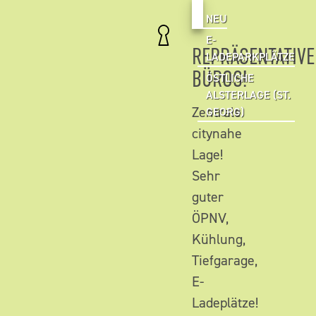
NEU
E-
REPRÄSENTATIVE
LADEPARKPLÄTZE
BÜROS!
ÖSTLICHE
ALSTERLAGE (ST.
Zentrale
GEORG)
citynahe
Lage!
Sehr
guter
ÖPNV,
Kühlung,
Tiefgarage,
E-
Ladeplätze!